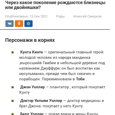
Через какое поколение рождаются близнецы
или двойняшки?
Опубликовано:
15 Сен 2021
Роды
Алексей Смирнов
Персонажи в корнях
Кунта Кинте
— оригинальный главный герой:
молодой человек из народа мандинка
,выросшийв Гамбии в небольшой деревне под
названием Джуффуре; он был воспитан как
мусульманин, прежде чем был схвачен и
порабощен. Переименовали в
Тоби
.
Джон Уоллер
— плантатор , который покупает
Кунту
Доктор Уильям Уоллер
— доктор медицины и
брат Джона: покупает у него Кунту.
Белл Уоллер
— повар врача и жены Кунты