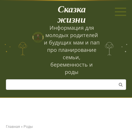
Перейти
Сказка
к
контенту
жизни
Информация для
молодых родителей
и будущих мам и пап
про планирование
семьи,
беременность и
роды
Поиск:
Главная
»
Роды