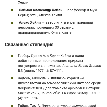
Хейли
Саймон Александр Хейли
— профессор и муж
Берты; отец Алекса Хейли
Алекс Хейли
— автор книги и центральный
персонаж последних 30 страниц;
прапрапраправнук Кунта Кинте.
Связанная стипендия
Гербер, Дэвид А. «
Корни
Хейли и наши
собственные: исследование природы
популярного феномена»,
Journal of Ethnic Studies
5.3 (осень 1977 г.): 87–111.
Хадсон, Мишель. «Влияние« корней »и
двухсотлетия на генеалогический интерес среди
покровителей Департамента архивов и истории
Миссисипи
»,
Journal of Mississippi History
1991 53
(4): 321–336
Райан, Тим А.
Звонки и отклики: американский