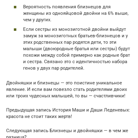
Вероятность появления близнецов для
женщины из однояйцовой двойни на 6% выше,
чем у других.
Если сестры из монозиготной двойни выйдут
замуж за монозиготных братьев-близнецов и у
этих родственных пар родятся дети, то эти
малыши (двоюродные братья или сестры) будут
похожи между собой примерно как родные брат
и сестра. Связано это с идентичностью набора
генов у двух пар родителей.
Двойняшки и близнецы — это поистине уникальное
явление. И если вам повезло стать родителями двоих
или троих чудесных малышей, то вы — счастливчики!
Предыдущая запись История Маши и Даши Леденевых:
красота не стоит таких жертв!
Следующая запись Близнецы и двойняшки — в чем же
разница?