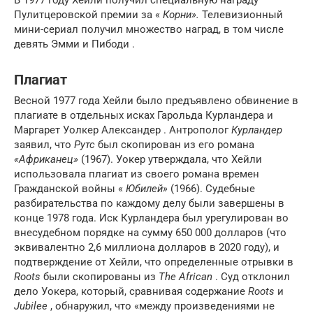
В 1977 году Хейли получил специальную награду
Пулитцеровской премии за «
Корни».
Телевизионный
мини-сериал получил множество наград, в том числе
девять Эмми и Пибоди .
Плагиат
Весной 1977 года Хейли было предъявлено обвинение в
плагиате в отдельных исках Гарольда Курландера и
Маргарет Уолкер Александер . Антрополог
Курландер
заявил, что
Рутс
был скопирован из его романа
«Африканец»
(1967). Уокер утверждала, что Хейли
использовала плагиат из своего романа времен
Гражданской войны «
Юбилей»
(1966). Судебные
разбирательства по каждому делу были завершены в
конце 1978 года. Иск Курландера был урегулирован во
внесудебном порядке на сумму 650 000 долларов (что
эквивалентно 2,6 миллиона долларов в 2020 году), и
подтверждение от Хейли, что определенные отрывки в
Roots
были скопированы из
The African
. Суд отклонил
дело Уокера, который, сравнивая содержание
Roots
и
Jubilee
, обнаружил, что «между произведениями не