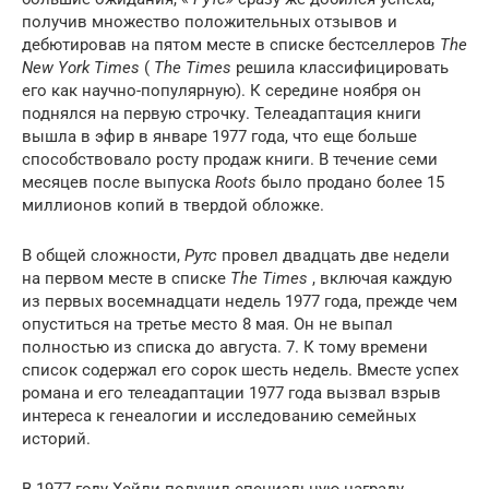
получив множество положительных отзывов и
дебютировав на пятом месте в
списке бестселлеров
The
New York Times
(
The Times
решила классифицировать
его как научно-популярную). К середине ноября он
поднялся на первую строчку. Телеадаптация книги
вышла в эфир в январе 1977 года, что еще больше
способствовало росту продаж книги. В течение семи
месяцев после выпуска
Roots
было продано более 15
миллионов копий в твердой обложке.
В общей сложности,
Рутс
провел двадцать две недели
на первом месте в списке
The Times
, включая каждую
из первых восемнадцати недель 1977 года, прежде чем
опуститься на третье место 8 мая. Он не выпал
полностью из списка до августа. 7. К тому времени
список содержал его сорок шесть недель. Вместе успех
романа и его телеадаптации 1977 года вызвал взрыв
интереса к генеалогии и исследованию семейных
историй.