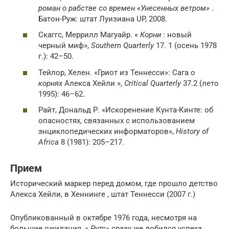
роман о рабстве со времен «Унесенных ветром»
.
Батон-Руж: штат Луизиана UP, 2008.
Скаггс, Меррилл Магуайр. «
Корни
: новый
черный миф»,
Southern Quarterly
17. 1 (осень 1978
г.): 42–50.
Тейлор, Хелен. «Гриот из Теннесси»: Сага о
корнях
Алекса Хейли »,
Critical Quarterly
37.2 (лето
1995): 46–62.
Райт, Дональд Р. «Искоренение Кунта-Кинте: об
опасностях, связанных с использованием
энциклопедических информаторов»,
History of
Africa
8 (1981): 205–217.
Прием
Исторический маркер перед домом, где прошло детство
Алекса Хейли, в Хеннинге , штат Теннесси (2007 г.)
Опубликованный в октябре 1976 года, несмотря на
большие ожидания, «
Рутс»
сразу же добился успеха,