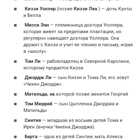
Киззи Уоллер
(позже
Киззи Леа
) — дочь Кунты
и Белла
Мисси Энн
— племянница доктора Уоллера,
которая живет за пределами плантации, но
регулярно навещает доктора Уоллера. Она
дружит с Киззи и учит ее чтению и письму, играя
в «школу».
Том Ли
— рабовладелец в Северной Каролине,
которому продается Киззи
Джордж Ли
— сын Киззи и Тома Ли, его зовут
«Чикен Джордж».
Матильда, на
которой позже женится Георгий
Том Мюррей
— сын Цыпленка Джорджа и
Матильды
Синтия
— младшая из восьми детей Тома и
Ирен (внучка Чикена Джорджа).
Берта
— одна из детей Синтии; мать Алекса