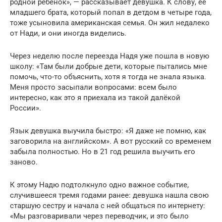
родной ребёнок», — рассказывает девушка. К слову, её
младшего брата, который попал в детдом в четыре года,
тоже усыновила американская семья. Он жил недалеко
от Нади, и они иногда виделись.
Через неделю после переезда Надя уже пошла в новую
школу: «Там были добрые дети, которые пытались мне
помочь, что-то объяснить, хотя я тогда не знала языка.
Меня просто засыпали вопросами: всем было
интересно, как это я приехала из такой далёкой
России».
Язык девушка выучила быстро: «Я даже не помню, как
заговорила на английском». А вот русский со временем
забыла полностью. Но в 21 год решила выучить его
заново.
К этому Надю подтолкнуло одно важное событие,
случившееся тремя годами ранее: девушка нашла свою
старшую сестру и начала с ней общаться по интернету:
«Мы разговаривали через переводчик, и это было