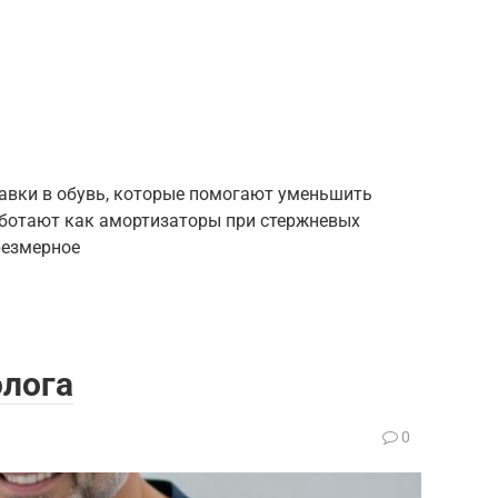
тавки в обувь, которые помогают уменьшить
работают как амортизаторы при стержневых
резмерное
олога
а
0