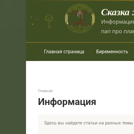
Перейти
Сказка
к
контенту
Информация
пап про пла
Главная страница
Беременность
Главная
Информация
Здесь вы найдете статьи на разные темы