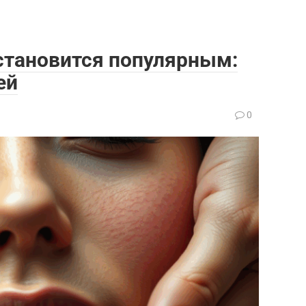
становится популярным:
ей
а
0