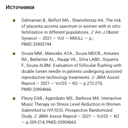
Источники
Salmanian B., Belfort MA., Shamshirsaz AA. The risk
of placenta accreta spectrum in women with in vitro
fertilization in different populations. // Am J Obstet
Gynecol — 2021 — Vol — NNULL — p.;
PMID:33905744
Souza MM., Mancebo ACA., Souza MDCB., Antunes
RA., Barbeitas AL., Raupp VA., Silva LABD., Siqueira
F., Souza ALBM. Evaluation of follicular flushing with
double lumen needle in patients undergoing assisted
reproductive technology treatments. // JBRA Assist
Reprod — 2021 — Vol25 — N2 — p.272-275;
PMID:33904666
Fleury EAB., Approbato MS., Barbosa MA. Interactive
Music Therapy on Stress Level Reduction in Women
Submitted to IVF/ICSI. Prospective Randomized
Study. // JBRA Assist Reprod — 2021 — Vol25 — N2
— p.209-214; PMID:33904665