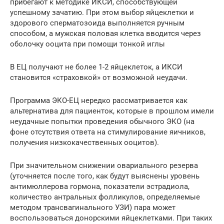
прибегают к методике ИКСИ, способствующей
успешному зачатию. При этом выбор яйцеклетки и
здорового сперматозоида выполняется ручным
способом, а мужская половая клетка вводится через
оболочку ооцита при помощи тонкой иглы
В ЕЦ получают не более 1-2 яйцеклеток, а ИКСИ
становится «страховкой» от возможной неудачи.
Программа ЭКО-ЕЦ нередко рассматривается как
альтернатива для пациенток, которые в прошлом имели
неудачные попытки проведения обычного ЭКО (на
фоне отсутствия ответа на стимулирование яичников,
получения низкокачественных ооцитов).
При значительном снижении овариального резерва
(уточняется после того, как будут выяснены уровень
антимюллерова гормона, показатели эстрадиола,
количество антральных фолликулов, определяемые
методом трансвагинального УЗИ) пара может
воспользоваться донорскими яйцеклетками. При таких