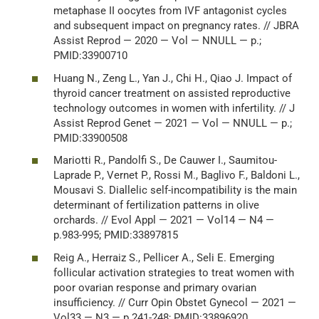
metaphase II oocytes from IVF antagonist cycles
and subsequent impact on pregnancy rates. // JBRA
Assist Reprod — 2020 — Vol — NNULL — p.;
PMID:33900710
Huang N., Zeng L., Yan J., Chi H., Qiao J. Impact of
thyroid cancer treatment on assisted reproductive
technology outcomes in women with infertility. // J
Assist Reprod Genet — 2021 — Vol — NNULL — p.;
PMID:33900508
Mariotti R., Pandolfi S., De Cauwer I., Saumitou-
Laprade P., Vernet P., Rossi M., Baglivo F., Baldoni L.,
Mousavi S. Diallelic self-incompatibility is the main
determinant of fertilization patterns in olive
orchards. // Evol Appl — 2021 — Vol14 — N4 —
p.983-995; PMID:33897815
Reig A., Herraiz S., Pellicer A., Seli E. Emerging
follicular activation strategies to treat women with
poor ovarian response and primary ovarian
insufficiency. // Curr Opin Obstet Gynecol — 2021 —
Vol33 — N3 — p.241-248; PMID:33896920