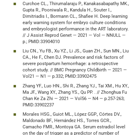
Curchoe CL., Thirumalaraju P., Kanakasabapathy MK.,
Gupta R., Pooniwala R., Kandula H., Souter I.,
Dimitriadis I., Bormann CL., Shafiee H. Deep learning
early warning system for embryo culture conditions
and embryologist performance in the ART laboratory.
// J Assist Reprod Genet — 2021 — Vol — NNULL —
p.; PMID:33904010
Liu CN., Yu FB., Xu YZ., Li JS., Guan ZH., Sun MN., Liu
CA., He F., Chen DJ. Prevalence and risk factors of
severe postpartum hemorrhage: a retrospective
cohort study. // BMC Pregnancy Childbirth — 2021 —
Vol21 — N1 — p.332; PMID:33902475
Zhang YF., Luo HN., Shi R., Zhang YJ., Tai XM., Hu XY.,
Ma JF., Wang XY., Zhang YS., Qu PP. . // Zhonghua Fu
Chan Ke Za Zhi — 2021 — Vol56 — N4 — p.257-263;
PMID:33902237
Morales HSG., Guiot ML., López GGP., Córtes DV.,
Maldonado BF., Hernández HS., Torres GCR.,
Camacho FMR., Montoya GA. Serum estradiol level
on the day of trigger as a predictor of number of