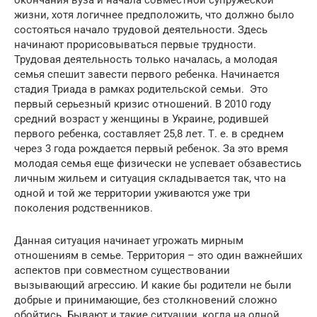
окончания вуза и начала совместной супружеской
жизни, хотя логичнее предположить, что должно было
состояться начало трудовой деятельности. Здесь
начинают прорисовываться первые трудности.
Трудовая деятельность только началась, а молодая
семья спешит завести первого ребенка. Начинается
стадия Триада в рамках родительской семьи. Это
первый серьезный кризис отношений. В 2010 году
средний возраст у женщины в Украине, родившей
первого ребенка, составляет 25,8 лет. Т. е. в среднем
через 3 года рождается первый ребенок. За это время
молодая семья еще физически не успевает обзавестись
личным жильем и ситуация складывается так, что на
одной и той же территории уживаются уже три
поколения родственников.
Данная ситуация начинает угрожать мирным
отношениям в семье. Территория – это один важнейших
аспектов при совместном существовании
вызывающий агрессию. И какие бы родители не были
добрые и принимающие, без столкновений сложно
обойтись. Бывают и такие ситуации, когда на одной