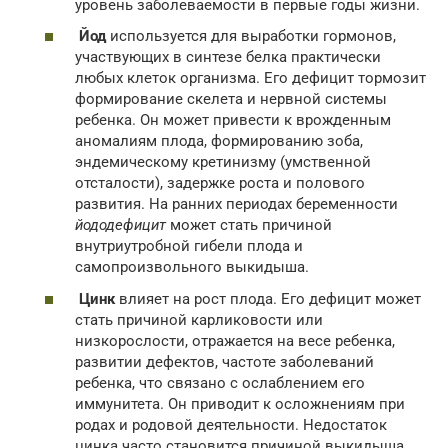
уровень заболеваемости в первые годы жизни.
Йод
используется для выработки гормонов,
участвующих в синтезе белка практически
любых клеток организма. Его дефицит тормозит
формирование скелета и нервной системы
ребенка. Он может привести к врожденным
аномалиям плода, формированию зоба,
эндемическому кретинизму (умственной
отсталости), задержке роста и полового
развития. На ранних периодах беременности
йододефицит
может стать причиной
внутриутробной гибели плода и
самопроизвольного выкидыша.
Цинк
влияет на рост плода. Его дефицит может
стать причиной карликовости или
низкорослости, отражается на весе ребенка,
развитии дефектов, частоте заболеваний
ребенка, что связано с ослаблением его
иммунитета. Он приводит к осложнениям при
родах и родовой деятельности. Недостаток
цинка часто становится причиной выкидыша.