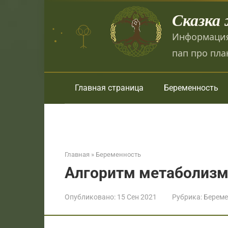
Перейти
Сказка
к
контенту
Информация
пап про пла
Главная страница
Беременность
Главная
»
Беременность
Алгоритм метаболиз
Опубликовано:
15 Сен 2021
Рубрика:
Береме