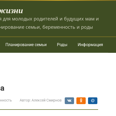
 жизни
 для молодых родителей и будущих мам и
нирование семьи, беременность и роды
Планирование семьи
Роды
Информация
ма
нность
Автор:
Алексей Смирнов