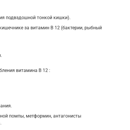
ия подвздошной тонкой кишки).
кишечнике за витамин B 12 (бактерии, рыбный
.
ления витамина B 12 :
ания.
нной помпы, метформин, антагонисты
.