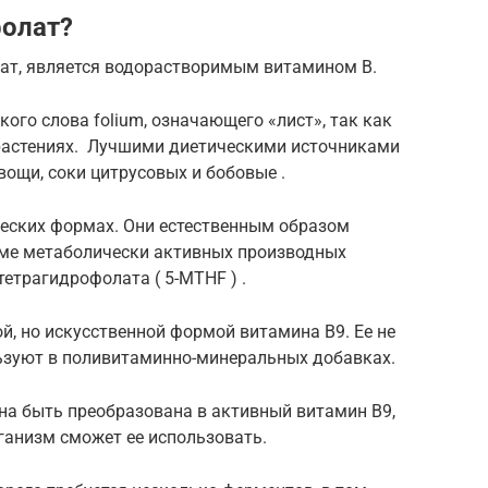
фолат?
лат, является водорастворимым витамином В.
ого слова folium, означающего «лист», так как
 растениях. Лучшими диетическими источниками
ощи, соки цитрусовых и бобовые .
еских формах. Они естественным образом
рме метаболически активных производных
етрагидрофолата ( 5-MTHF ) .
й, но искусственной формой витамина В9. Ее не
льзуют в поливитаминно-минеральных добавках.
на быть преобразована в активный витамин В9,
ганизм сможет ее использовать.