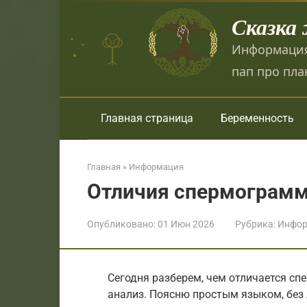
Перейти
Сказка
к
контенту
Информация
пап про пла
Главная страница
Беременность
Главная
»
Информация
Отличия спермограмм
Опубликовано:
01 Июн 2026
Рубрика:
Инфор
Сегодня разберем, чем отличается сп
анализ. Поясню простым языком, без 