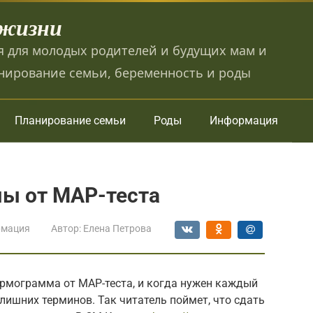
 жизни
 для молодых родителей и будущих мам и
нирование семьи, беременность и роды
Планирование семьи
Роды
Информация
ы от МАР-теста
мация
Автор:
Елена Петрова
ермограмма от МАР-теста, и когда нужен каждый
лишних терминов. Так читатель поймет, что сдать