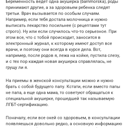
Беременность ведет одна акушерка (barnmorska), роды
принимают другие, а за здоровьем ребенка следят
третьи. Врач вызывается по особым случаям.
Например, если тебя достала молочница и нужно
выписать лекарство посильнее (c рецептами тут
строго). Ну или если случилось что-то серьезное. При
этом все, что c тобой происходит, заносится в
электронный журнал, к которому имеют доступ все
врачи, и поэтому они всегда в курсе дела. Вот,
например, после родов я, лежа на койке, пустила слезу,
и с тех пор каждая новая акушерка справлялась, не
грущу ли я.
На приемы в женской консультации можно и нужно
брать с собой будущего папу. Кстати, если вместо папы
не папа, а еще одна мама, то советуют обращаться к
специальной акушерке, прошедшей так называемую
ЛГБТ-сертификацию.
Поначалу, если все окей со здоровьем, в консультации
появляешься довольно редко, а основную информацию