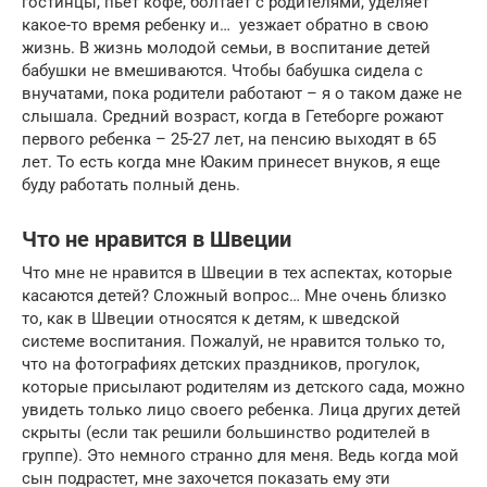
гостинцы, пьет кофе, болтает с родителями, уделяет
какое-то время ребенку и… уезжает обратно в свою
жизнь. В жизнь молодой семьи, в воспитание детей
бабушки не вмешиваются. Чтобы бабушка сидела с
внучатами, пока родители работают – я о таком даже не
слышала. Средний возраст, когда в Гетеборге рожают
первого ребенка – 25-27 лет, на пенсию выходят в 65
лет. То есть когда мне Юаким принесет внуков, я еще
буду работать полный день.
Что не нравится в Швеции
Что мне не нравится в Швеции в тех аспектах, которые
касаются детей? Сложный вопрос… Мне очень близко
то, как в Швеции относятся к детям, к шведской
системе воспитания. Пожалуй, не нравится только то,
что на фотографиях детских праздников, прогулок,
которые присылают родителям из детского сада, можно
увидеть только лицо своего ребенка. Лица других детей
скрыты (если так решили большинство родителей в
группе). Это немного странно для меня. Ведь когда мой
сын подрастет, мне захочется показать ему эти