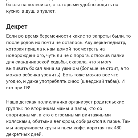
боксы на колесиках, с которыми удобно ходить на
кухню, в душ, в туалет.
Декрет
Если во время беременности какие-то запреты были, то
после родов их почти не осталось. Акушерка-педиатр,
которая пришла к нам домой посмотреть на
новорожденного, чуть ли не с порога, отложив палки
для скандинавской ходьбы, сказала, что я могу
выпивать бокал вина за ужином (больше не стоит, а то
можно ребенка уронить). Есть тоже можно все что
угодно, и даже употреблять снюс (шведский табак). И
это при ГВ!
Наша детская поликлиника организует родительские
группы: по вторникам мамы и папы, кто со
спортивными, а кто с огромными винтажными
колясками, обитыми велюром, собираются в парке. Там
мы накручиваем круги и пьем кофе, коротая так 480
декретных дней.