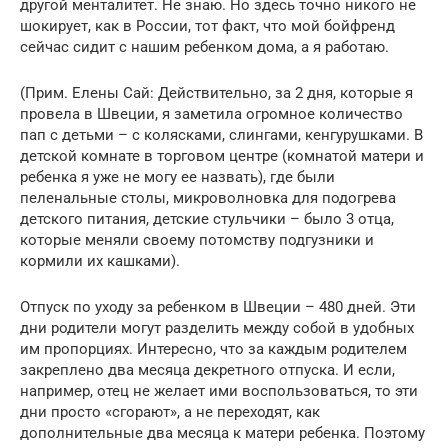
другой менталитет. Не знаю. Но здесь точно никого не
шокирует, как в России, тот факт, что мой бойфренд
сейчас сидит с нашим ребенком дома, а я работаю.
(Прим. Елены Сай: Действительно, за 2 дня, которые я
провела в Швеции, я заметила огромное количество
пап с детьми – с колясками, слингами, кенгурушками. В
детской комнате в торговом центре (комнатой матери и
ребенка я уже не могу ее назвать), где были
пеленальные столы, микроволновка для подогрева
детского питания, детские стульчики – было 3 отца,
которые меняли своему потомству подгузники и
кормили их кашками).
Отпуск по уходу за ребенком в Швеции – 480 дней. Эти
дни родители могут разделить между собой в удобных
им пропорциях. Интересно, что за каждым родителем
закреплено два месяца декретного отпуска. И если,
например, отец не желает ими воспользоваться, то эти
дни просто «сгорают», а не переходят, как
дополнительные два месяца к матери ребенка. Поэтому