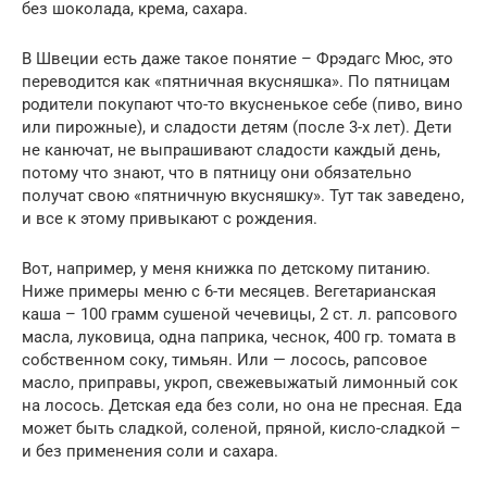
без шоколада, крема, сахара.
В Швеции есть даже такое понятие – Фрэдагс Мюс, это
переводится как «пятничная вкусняшка». По пятницам
родители покупают что-то вкусненькое себе (пиво, вино
или пирожные), и сладости детям (после 3-х лет). Дети
не канючат, не выпрашивают сладости каждый день,
потому что знают, что в пятницу они обязательно
получат свою «пятничную вкусняшку». Тут так заведено,
и все к этому привыкают с рождения.
Вот, например, у меня книжка по детскому питанию.
Ниже примеры меню с 6-ти месяцев. Вегетарианская
каша – 100 грамм сушеной чечевицы, 2 ст. л. рапсового
масла, луковица, одна паприка, чеснок, 400 гр. томата в
собственном соку, тимьян. Или — лосось, рапсовое
масло, приправы, укроп, свежевыжатый лимонный сок
на лосось. Детская еда без соли, но она не пресная. Еда
может быть сладкой, соленой, пряной, кисло-сладкой –
и без применения соли и сахара.