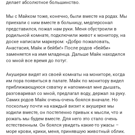
делает абсолютное большинство.
Мы с Майком тоже, конечно, были вместе на родах. Мы
приехали с ним вместе в больницу, медперсонал
представился, пожал нам руки. Меня обустроили в
родильной комнате, подключили живот к монитору, на
доске написали маркером: «Добро пожаловать,
Анастасия, Майк и бейби!» После родов «бейби»
заменяется на имя младенца. Дальше Майк находился
со мной все время до потуг.
Акушерки видят из своей комнаты на мониторе, когда
им пора появиться в палате. Майк по монитору видел
приближающуюся схватку и напоминал мне дышать,
разговаривал со мной, предлагал воду, держал за руку.
Самих родов Майк очень-очень боялся вначале. Но
поскольку почти на каждый визит к акушерке мы
ходили вместе, он постепенно привык к мысли, что и
рожать мы будем вместе. Для него это стало очень
естественным. Он боялся увидеть какие-то ужасы –
море крови, крики, меня, принявшую животный облик.