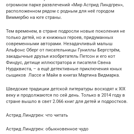
огромном парке развлечений «Мир Астрид Линдгрен»,
расположенном рядом с родным для неё городом
Виммербю на юге страны.
Тем временем, в стране подросли новые поколения не
только детей, но и книжных героев, придуманных
современными авторами. Незадачливый малыш
Альфонс Оберг от писательницы Гуниллы Бергстрём,
закадычные друзья изобретатель Петсон и его кот
Финдус, детище иллюстратора и писателя Свена
Нурдквиста, – а ещё детективные приключения юных
сыщиков Лассе и Майи в книгах Мартина Видмарка.
Шведские традиции детской литературы восходят к XIX
веку и продолжаются по сей день. Только в 2014 году в
стране вышло в свет 2.066 книг для детей и подростков.
Астрид Линдгрен: что читать
Астрид Линдгрен: обыкновенное чудо