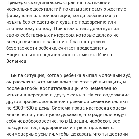
Примеры скандинавских стран на протяжении
нескольких десятилетий показывают самую жесткую
форму ювенальной юстиции, когда ребенка могут
изъять без следствия и суда, по подозрению или
анонимному доносу. При этом опека действует из
своих собственных интересов, которые далеко не
всегда связаны с заботой о благополучии и
безопасности ребенка, считает председатель
Национального родительского комитета Ирина
Волынец.
— Была ситуация, когда у ребенка выпал молочный зуб,
он рассказал, что мама помогла этот зуб вытащить, и
после жалобы воспитательницы его немедленно
изъяли и передали в другую семью. На его содержание
другой профессиональной приемной семье выделяют
по €300–500 в день. Система права настроена совсем
иначе: если у нас нужно доказать, что родители ведут
себя недобросовестно, то в Швеции, наоборот, все
находятся под подозрением и нужно приложить
неимоверные усилия, чтобы доказать, что ты достоин