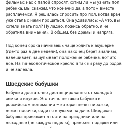
фильмах: нас с папой спросят, хотим ли мы узнать пол
ребенка, мы скажем, что конечно да, а потом вместе
расплачемся. Я решилась спросить про пол, когда врач
уже стала с нами прощаться. Она удивилась: «А что, вы
хотели знать пол? Ну ладно, ложись обратно, я не
обратила внимания». В общем, без драмы и напряга.
Под конец срока начинаешь чаще ходить к акушерке
(где-то раз в две недели), она наконец берет анализы,
взвешивает, нащупывает положение ребенка, вот это
все. На гинекологическое кресло я так ни разу до родов
и не залезла.
Шведские бабушки
Бабушки достаточно дистанцированны от молодой
семьи и внуков. Это точно не такая бабушка в
российском понимании – которая печет пирожки,
вяжет носочки, сидит с внуками на даче. Шведская
бабушка приезжает в гости на праздники или на
выходные (не каждую неделю), привозит подарки или