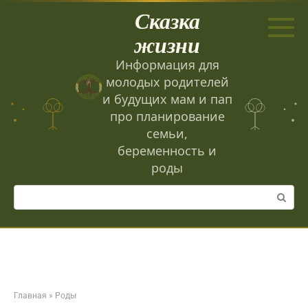
Перейти
Сказка
к
контенту
жизни
Информация для
молодых родителей
и будущих мам и пап
про планирование
семьи,
беременность и
роды
Поиск:
Главная
»
Роды