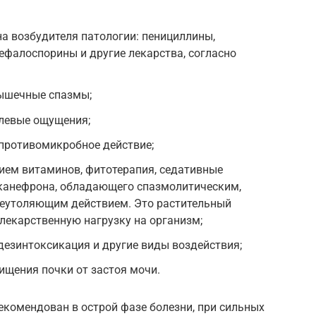
а возбудителя патологии: пенициллины,
ефалоспорины и другие лекарства, согласно
ышечные спазмы;
левые ощущения;
противомикробное действие;
ием витаминов, фитотерапия, седативные
канефрона, обладающего спазмолитическим,
еутоляющим действием. Это растительный
лекарственную нагрузку на организм;
 дезинтоксикация и другие виды воздействия;
ищения почки от застоя мочи.
екомендован в острой фазе болезни, при сильных