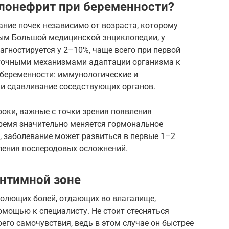
елонефрит при беременности?
ние почек независимо от возраста, которому
ым Большой медицинской энциклопедии, у
гностируется у 2–10%, чаще всего при первой
аточными механизмами адаптации организма к
беременности: иммунологические и
 и сдавливание соседствующих органов.
 сроки, важные с точки зрения появления
время значительно меняется гормональное
, заболевание может развиться в первые 1–2
вления послеродовых осложнений.
интимной зоне
колющих болей, отдающих во влагалище,
омощью к специалисту. Не стоит стесняться
его самочувствия, ведь в этом случае он быстрее