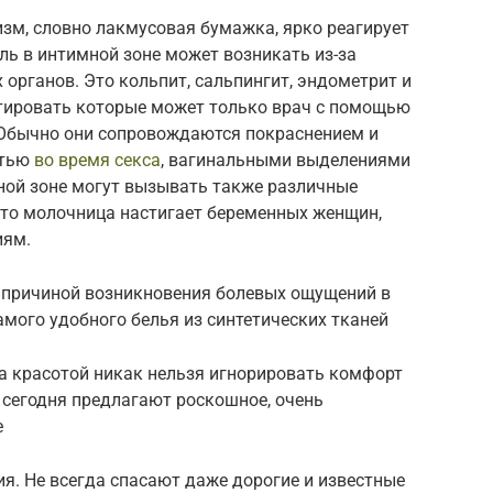
зм, словно лакмусовая бумажка, ярко реагирует
ль в интимной зоне может возникать из-за
органов. Это кольпит, сальпингит, эндометрит и
стировать которые может только врач с помощью
 Обычно они сопровождаются покраснением и
стью
во время секса
, вагинальными выделениями
ной зоне могут вызывать также различные
то молочница настигает беременных женщин,
иям.
 причиной возникновения болевых ощущений в
амого удобного белья из синтетических тканей
за красотой никак нельзя игнорировать комфорт
ы сегодня предлагают роскошное, очень
е
я. Не всегда спасают даже дорогие и известные