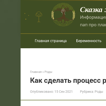
Перейти
Сказка
к
контенту
Информация
пап про пла
Главная страница
Беременность
Главная
»
Роды
Как сделать процесс
Опубликовано:
15 Сен 2021
Рубрика:
Роды