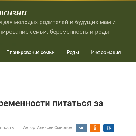
 жизни
 для молодых родителей и будущих мам и
нирование семьи, беременность и роды
Планирование семьи
Роды
Информация
ременности питаться за
нность
Автор:
Алексей Смирнов