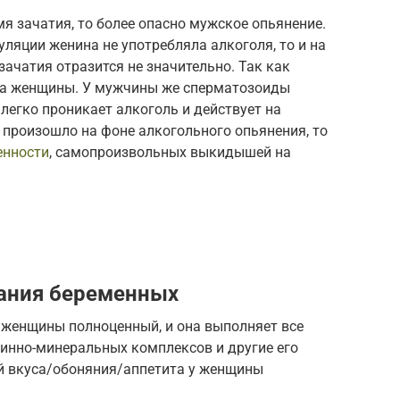
мя зачатия, то более опасно мужское опьянение.
уляции женина не употребляла алкоголя, то и на
зачатия отразится не значительно. Так как
ма женщины. У мужчины же сперматозоиды
легко проникает алкоголь и действует на
 произошло на фоне алкогольного опьянения, то
енности
, самопроизвольных выкидышей на
ания беременных
 женщины полноценный, и она выполняет все
инно-минеральных комплексов и другие его
й вкуса/обоняния/аппетита у женщины