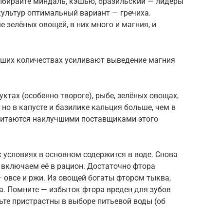
выбирайте миндаль, кэшью, бразильский — лидеры
культур оптимальный вариант — гречиха.
 зелёных овощей, в них много и магния, и
льших количествах усиливают выведение магния
ктах (особенно твороге), рыбе, зелёных овощах,
 но в капусте и базилике кальция больше, чем в
читаются наилучшими поставщиками этого
 условиях в основном содержится в воде. Снова
 включаем её в рацион. Достаточно фтора
 овсе и ржи. Из овощей богаты фтором тыква,
ца. Помните — избыток фтора вреден для зубов
дьте пристрастны в выборе питьевой воды (об