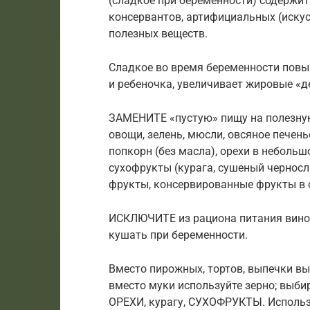
(сладкое при беременности) содержит
консервантов, артифициальных (иску
полезных веществ.
Сладкое во время беременности повыш
и ребеночка, увеличивает жировые «д
ЗАМЕНИТЕ «пустую» пищу на полезную
овощи, зелень, мюсли, овсяное печень
попкорн (без масла), орехи в небольш
сухофрукты (курага, сушеный черносл
фрукты, консервированные фрукты в 
ИСКЛЮЧИТЕ из рациона питания виног
кушать при беременности.
Вместо пирожных, тортов, выпечки 
вместо муки используйте зерно; выбир
ОРЕХИ, курагу, СУХОФРУКТЫ. Использ