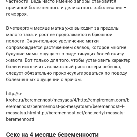
частности. Ведь часто именно запоры становятся
причиной болезненного и деликатного заболевания –
геморроя.
В четвертом месяце матка уже выходит за пределы
малого таза, и рост ее продолжается в брюшной
полости. Значительное увеличение матки
сопровождается растяжением связок, которое многие
будущие мамы ощущают в виде тянущих болей внизу
живота. Вот только для того, чтобы установить характер
боли и исключить возможный риск потери ребенка,
следует обязательно проконсультироваться по поводу
болезненных ощущений с врачом.
http://o-
krohe.ru/beremennost/mesyaca/4/http://empiremam.com/b
eremennost/beremennost-po-mesyatsam/beremennost-4-
mesyatsa.htmlhttp://beremennost.net/chetvertyi-mesyats-
beremennosti
Секс на 4 месяце беременности