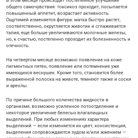
В этом месяце происходит постепенное улучшение
общего самочувствия: токсикоз проходит, посыпается
повышенный аппетит, возрастает активность.
Ощутимей изменяется фигура: матка быстро растет,
соответственно, округляется животик и сглаживается
талия, еще больше увеличиваются молочные железы,
но, к счастью, постепенно проходит их болезненность и
отечность.
На четвертом месяце возможно появление на коже
пигментных пятен, появление или потемнение уже
имеющихся веснушек. Кроме того, становится более
выраженной полоска на животе, темнеют также и соски
и ареолы.
По причине большого количества жидкости в
организме, возможно усиленное потоотделение и
некоторое увеличение белесых влагалищных
выделений. При любых изменениях характера
выделений — если изменяется их цвет, консистенция,
выделения сопровождаются зудом и/или жжением —