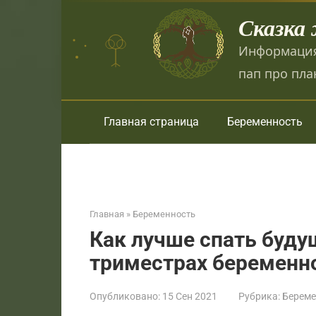
Перейти
Сказка
к
контенту
Информация
пап про пла
Главная страница
Беременность
Главная
»
Беременность
Как лучше спать будущ
триместрах беременн
Опубликовано:
15 Сен 2021
Рубрика:
Береме