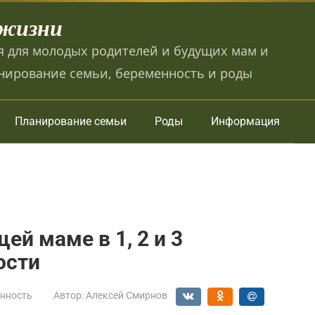
 жизни
 для молодых родителей и будущих мам и
нирование семьи, беременность и роды
Планирование семьи
Роды
Информация
ей маме в 1, 2 и 3
ости
нность
Автор:
Алексей Смирнов