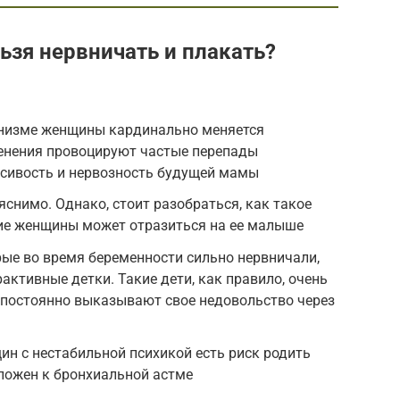
зя нервничать и плакать?
анизме женщины кардинально меняется
енения провоцируют частые перепады
ксивость и нервозность будущей мамы
яснимо. Однако, стоит разобраться, как такое
ие женщины может отразиться на ее малыше
орые во время беременности сильно нервничали,
активные детки. Такие дети, как правило, очень
м постоянно выказывают свое недовольство через
ин с нестабильной психикой есть риск родить
ложен к бронхиальной астме