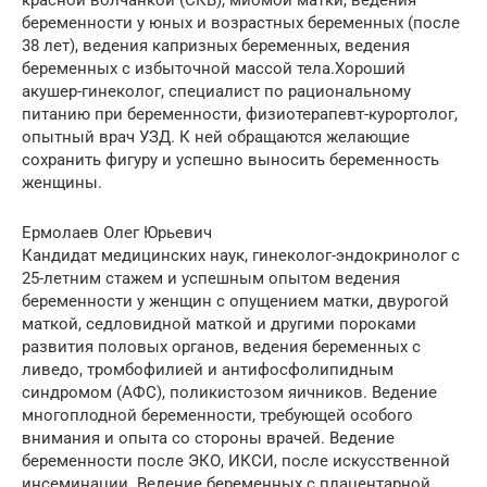
красной волчанкой (СКВ), миомой матки, ведения
беременности у юных и возрастных беременных (после
38 лет), ведения капризных беременных, ведения
беременных с избыточной массой тела.Хороший
акушер-гинеколог, специалист по рациональному
питанию при беременности, физиотерапевт-курортолог,
опытный врач УЗД. К ней обращаются желающие
сохранить фигуру и успешно выносить беременность
женщины.
Ермолаев Олег Юрьевич
Кандидат медицинских наук, гинеколог-эндокринолог с
25-летним стажем и успешным опытом ведения
беременности у женщин с опущением матки, двурогой
маткой, седловидной маткой и другими пороками
развития половых органов, ведения беременных с
ливедо, тромбофилией и антифосфолипидным
синдромом (АФС), поликистозом яичников. Ведение
многоплодной беременности, требующей особого
внимания и опыта со стороны врачей. Ведение
беременности после ЭКО, ИКСИ, после искусственной
инсеминации. Ведение беременных с плацентарной