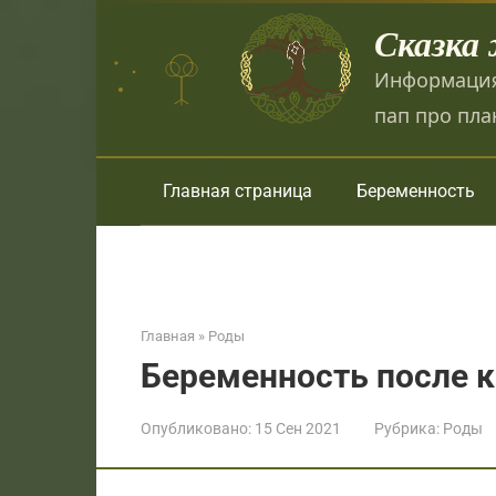
Перейти
Сказка
к
контенту
Информация
пап про пла
Главная страница
Беременность
Главная
»
Роды
Беременность после к
Опубликовано:
15 Сен 2021
Рубрика:
Роды