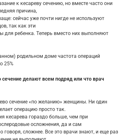
азание к кесареву сечению, но вместе часто они
ледняя причина,
чаще: сейчас уже почти нигде не используют
в, так как эти
 для ребенка. Теперь вместо них выполняют
анном) родильном доме частота операций
но 25%
во сечение делают всем подряд или что врач
рево сечение «по желанию» женщины. Ни один
елает операцию просто так.
я кесарева гораздо больше, чем при
ослеродовые осложнения, да и сам
о говоря, сложнее. Все это врачи знают, и еще раз
чение не выполняют.