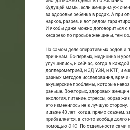
иногда можно сделать по желанию
будущей мамы, если женщина уж очен
за здоровье ребенка в родах. А при оп
наркоз, разрез, и вот рядом гаранти
И якобы даже можно договориться с 
кесарево по просьбе женщины, тем бо
На самом деле оперативных родов и п
причинам. Во-первых, медицина и уро
улучшились, и сейчас, когда в каждой
доплерометрией, и 3Д УЗИ, и КТГ, и е
разных методов исследования, врачи 
акушерские проблемы, которые нево
раньше. Во-вторых, здоровых женщин с
экология, питание, стрессы, образ жиз
это изменилось не в лучшую сторону.
и даже 40 лет, когда, прямо скажем, 
прибавляется, а кто-то вообще долго 
помощью ЭКО. По отдельности сами по