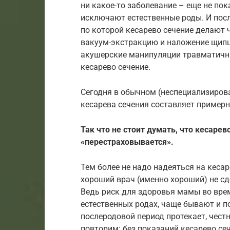
ни какое-то заболевание – еще не пок
исключают естественные роды. И пос
по которой кесарево сечение делают 
вакуум-экстракцию и наложение щипцо
акушерские манипуляции травматичны
кесарево сечение.
Сегодня в обычном (неспециализиров
кесарева сечения составляет пример
Так что не стоит думать, что кесаре
«перестраховывается».
Тем более не надо надеяться на кеса
хороший врач (именно хороший) не сд
Ведь риск для здоровья мамы во врем
естественных родах, чаще бывают и п
послеродовой период протекает, честн
повторим: без показаний кесарево се