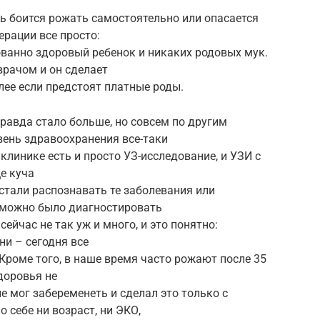
ь боится рожать самостоятельно или опасается
ерации все просто:
рованно здоровый ребенок и никаких родовых мук.
врачом и он сделает
лее если предстоят платные роды.
равда стало больше, но совсем по другим
вень здравоохранения все-таки
 клинике есть и просто УЗ-исследование, и УЗИ с
ще куча
стали распознавать те заболевания или
зможно было диагностировать
ейчас не так уж и много, и это понятно:
ни – сегодня все
 Кроме того, в наше время часто рожают после 35
здоровья не
не мог забеременеть и сделал это только с
 себе ни возраст, ни ЭКО,