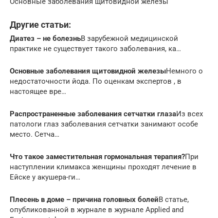
Основные заболевания щитовидной железы
Другие статьи:
Диатез – не болезнь
В зарубежной медицинской
практике не существует такого заболевания, ка…
Основные заболевания щитовидной железы
Немного о
недостаточности йода. По оценкам экспертов , в
настоящее вре…
Распространенные заболевания сетчатки глаза
Из всех
патологи глаз заболевания сетчатки занимают особе
место. Сетча…
Что такое заместительная гормональная терапия?
При
наступлении климакса женщины проходят лечение в
Ейске у акушера-ги…
Плесень в доме – причина головных болей
В статье,
опубликованной в журнале в журнале Applied and