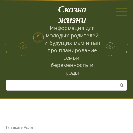
Перейти
Сказка
к
контенту
жизни
Информация для
молодых родителей
и будущих мам и пап
про планирование
семьи,
беременность и
роды
Поиск:
Главная
»
Роды