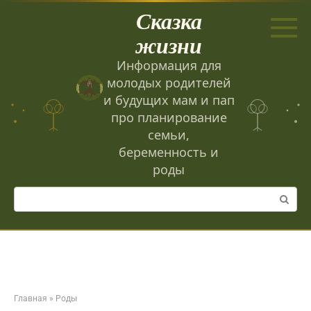
Перейти
Сказка
к
контенту
жизни
Информация для
молодых родителей
и будущих мам и пап
про планирование
семьи,
беременность и
роды
Поиск:
Главная
»
Роды