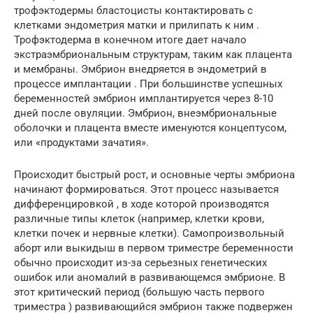
трофэктодермы бластоцисты контактировать с
клетками эндометрия матки и прилипать к ним .
Трофэктодерма в конечном итоге дает начало
экстраэмбриональным структурам, таким как плацента
и мембраны. Эмбрион внедряется в эндометрий в
процессе имплантации . При большинстве успешных
беременностей эмбрион имплантируется через 8-10
дней после овуляции. Эмбрион, внеэмбриональные
оболочки и плацента вместе именуются концептусом,
или «продуктами зачатия».
Происходит быстрый рост, и основные черты эмбриона
начинают формироваться. Этот процесс называется
дифференцировкой , в ходе которой производятся
различные типы клеток (например, клетки крови,
клетки почек и нервные клетки). Самопроизвольный
аборт или выкидыш в первом триместре беременности
обычно происходит из-за серьезных генетических
ошибок или аномалий в развивающемся эмбрионе. В
этот критический период (большую часть первого
триместра ) развивающийся эмбрион также подвержен