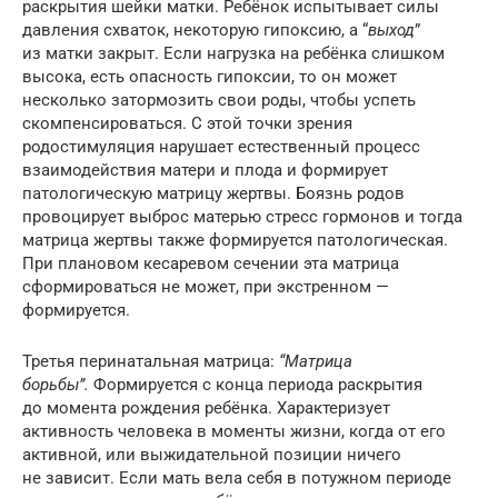
раскрытия шейки матки. Ребёнок испытывает силы
давления схваток, некоторую гипоксию, а “
выход
”
из матки закрыт. Если нагрузка на ребёнка слишком
высока, есть опасность гипоксии, то он может
несколько затормозить свои роды, чтобы успеть
скомпенсироваться. С этой точки зрения
родостимуляция нарушает естественный процесс
взаимодействия матери и плода и формирует
патологическую матрицу жертвы. Боязнь родов
провоцирует выброс матерью стресс гормонов и тогда
матрица жертвы также формируется патологическая.
При плановом кесаревом сечении эта матрица
сформироваться не может, при экстренном —
формируется.
Третья перинатальная матрица:
“Матрица
борьбы”.
Формируется с конца периода раскрытия
до момента рождения ребёнка. Характеризует
активность человека в моменты жизни, когда от его
активной, или выжидательной позиции ничего
не зависит. Если мать вела себя в потужном периоде