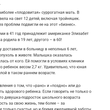
.
иболее «плодовитая» суррогатная мать. В
звела на свет 12 детей, включая тройняшек.
з проблем подвигли ее на этот «бизнес».
ами в 41 год принадлежит американке Элизабет
 родила в 19 лет, другого – в 60!
у доставили в больницу в неполных 6 лет,
опухоль в животе. Малышка оказалась
алась от кого. Ей помогли в условиях клиники
 ребенок весом 2,7 кг. Удивительно, что юная
лой в таком раннем возрасте.
ления о том, что «рано» и «поздно» или до
ь здорового ребенка. Если говорить не только о
, то девушка-подросток школьного возраста
сть за свою жизнь, тем более – за
е только счастье, но и бремя ежедневной заботы