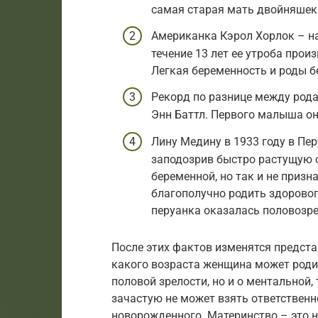
самая старая мать двойняшек
Американка Кэрол Хорлок – на
течение 13 лет ее утроба прои
Легкая беременность и роды бе
Рекорд по разнице между род
Энн Баттл. Первого малыша она
Лину Медину в 1933 году в Пер
заподозрив быстро растущую 
беременной, но так и не призн
благополучно родить здорового
перуанка оказалась половозре
После этих фактов изменятся представ
какого возраста женщина может родит
половой зрелости, но и о ментальной
зачастую не может взять ответственно
новорожденного. Материнство – это н