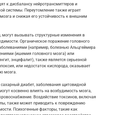
дят к дисбалансу нейротрансмиттеров и
й системы. Переутомление также играет
мозга и снижая его устойчивость к внешним
, могут вызывать структурные изменения в
удимости. Органическое поражение головного
аболеваниями (например, болезнью Альцгеймера
ениями (ишемия головного мозга) или
гит, энцефалит), также является серьезной
поксия, или недостаток кислорода, оказывает
ю мозга.
к сахарный диабет, заболевания щитовидной
могут косвенно влиять на возбудимость мозга,
кровоснабжение. Воздействие токсинов, включая
ллы, также может приводить к повреждению
мости. Психогенные факторы, такие как