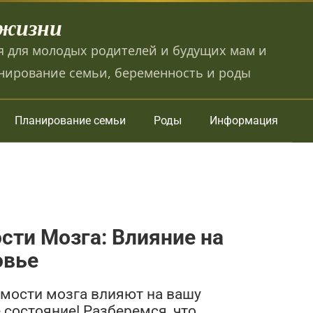
 жизни
 для молодых родителей и будущих мам и
нирование семьи, беременность и роды
Планирование семьи
Роды
Информация
ти Мозга: Влияние на
овье
имости мозга влияют на вашу
 состояние! Разберемся, что