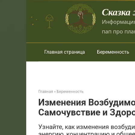
Перейти
Сказка
к
контенту
Информация
пап про пла
Главная страница
Беременность
Главная
»
Беременность
Изменения Возбудимос
Самочувствие и Здор
Узнайте, как изменения возбуд
энергию, концентрацию и общее