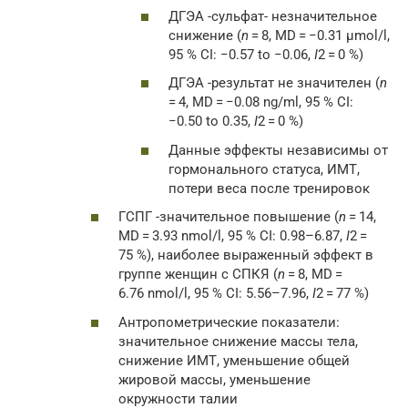
ДГЭА -сульфат- незначительное
снижение (
n
= 8, MD = −0.31 μmol/l,
95 % CI: −0.57 to −0.06,
I
2 = 0 %)
ДГЭА -результат не значителен (
n
= 4, MD = −0.08 ng/ml, 95 % CI:
−0.50 to 0.35,
I
2 = 0 %)
Данные эффекты независимы от
гормонального статуса, ИМТ,
потери веса после тренировок
ГСПГ -значительное повышение (
n
= 14,
MD = 3.93 nmol/l, 95 % CI: 0.98–6.87,
I
2 =
75 %), наиболее выраженный эффект в
группе женщин с СПКЯ (
n
= 8, MD =
6.76 nmol/l, 95 % CI: 5.56–7.96,
I
2 = 77 %)
Антропометрические показатели:
значительное снижение массы тела,
снижение ИМТ, уменьшение общей
жировой массы, уменьшение
окружности талии