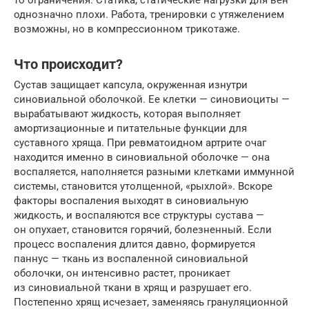
то ограничения. Статика, статические нагрузки для вен
однозначно плохи. Работа, тренировки с утяжелением
возможны, но в компрессионном трикотаже.
Что происходит?
Сустав защищает капсула, окруженная изнутри
синовиальной оболочкой. Ее клетки — синовиоциты —
вырабатывают жидкость, которая выполняет
амортизационные и питательные функции для
суставного хряща. При ревматоидном артрите очаг
находится именно в синовиальной оболочке — она
воспаляется, наполняется разными клетками иммунной
системы, становится утолщенной, «рыхлой». Вскоре
факторы воспаления выходят в синовиальную
жидкость, и воспаляются все структуры сустава —
он опухает, становится горячий, болезненный. Если
процесс воспаления длится давно, формируется
паннус — ткань из воспаленной синовиальной
оболочки, он интенсивно растет, проникает
из синовиальной ткани в хрящ и разрушает его.
Постепенно хрящ исчезает, заменяясь грануляционной