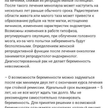
на яичники, снижая их репродуктивный потенциал.
После такого лечения менопауза может наступить на
несколько лет раньше обычного срока. Радиотерапия
области живота или малого таза может привести к
образованию рубцов на теле матки, истощению
яичников, изменению характеристик эндометрия.
Возможны изменения в работе гипофиза,
регулирующего овуляцию, при облучении головного
мозга, из-за чего попытки забеременеть будут
бесполезными. Определением женской
репродуктивной функции после лечения онкологии
занимается репродуктолог-эндокринолог.
Диагностированный рак не делает беременность
невозможной.
– О возможности беременности можно задуматься
после как минимум двух лет с окончания курса лечения
при стойкой ремиссии. Идеальный срок выжидания – 5
лет, но не все могут ждать так долго. Мы не
рекомендуем самостоятельно планировать
беременность. Для принятия решении о возможной
беременности созывается консилиум, который решает,