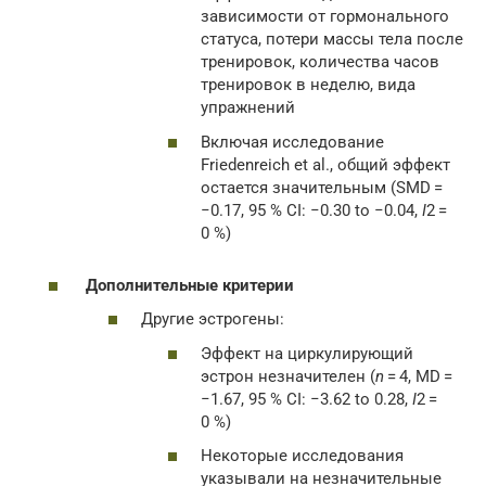
зависимости от гормонального
статуса, потери массы тела после
тренировок, количества часов
тренировок в неделю, вида
упражнений
Включая исследование
Friedenreich et al., общий эффект
остается значительным (SMD =
−0.17, 95 % CI: −0.30 to −0.04,
I
2 =
0 %)
Дополнительные критерии
Другие эстрогены:
Эффект на циркулирующий
эстрон незначителен (
n
= 4, MD =
−1.67, 95 % CI: −3.62 to 0.28,
I
2 =
0 %)
Некоторые исследования
указывали на незначительные