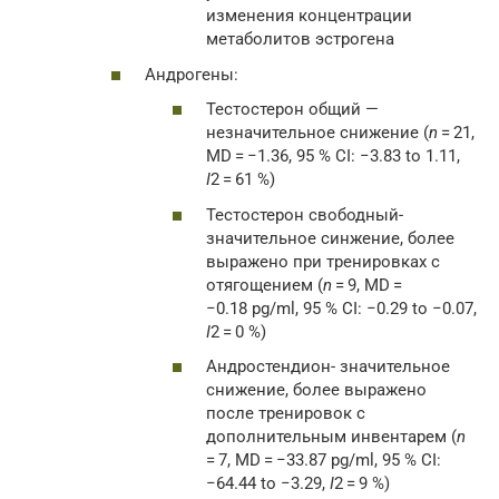
изменения концентрации
метаболитов эстрогена
Андрогены:
Тестостерон общий —
незначительное снижение (
n
= 21,
MD = −1.36, 95 % CI: −3.83 to 1.11,
I
2 = 61 %)
Тестостерон свободный-
значительное синжение, более
выражено при тренировках с
отягощением (
n
= 9, MD =
−0.18 pg/ml, 95 % CI: −0.29 to −0.07,
I
2 = 0 %)
Андростендион- значительное
снижение, более выражено
после тренировок с
дополнительным инвентарем (
n
= 7, MD = −33.87 pg/ml, 95 % CI:
−64.44 to −3.29,
I
2 = 9 %)