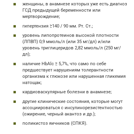
женщины, в анамнезе которых уже есть диагноз
ГСД предыдущей беременности или
мертворождение;
гипертензия ≥140 / 90 мм. Рт. Ст.;
уровень липопротеинов высокой плотности
(ЛПВП) 0,9 ммоль/л (или 35 мг/дл) и/или
уровень триглицеридов 2,82 ммоль/л (250 мг/
дл);
наличие HbAlc ≥ 5,7%, что само по себе
предшествует нарушениям толерантности
организма к глюкозе или нарушенная гликемия
натощак;
кардиоваскулярные болезни в анамнезе;
другие клинические состояния, которые могут
ассоциироваться с инсулинорезистентностью
(ожирение, черный акантоз и др.);
поликистоз яичников (СПКЯ).