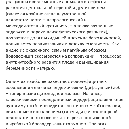
учащаются всевозможные аномалии и дефекты
развития центральной нервной и других систем
(включая крайние степени умственной
недостаточности – неврологический и
микседематозный кретинизм, – а также различные
задержки и пороки психофизического развития),
возрастает доля выкидышей в течение беременностей,
повышается перинатальная и детская смертность. Как
видно из сказанного, самым пагубным образом
йододефицит сказывается на репродукции – процессах
внутриутробного развития плода и вынашивания
беременности матерью.
Одним из наиболее известных йододефицитных
заболеваний является эндемический (диффузный) зоб
– гиперплазия щитовидной железы. Наконец,
классическими последствиями йододефицита являются
аутоиммунный тиреоидит и гипотиреоз – заболевания,
связанные с воспалением (тиреоидит) и секреторной
недостаточностью железы, т.е. резко пониженной
выработкой йодсодержащих гормонов. При этих