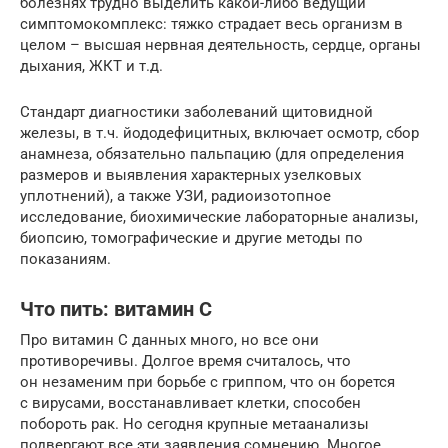
болезнях трудно выделить какой-либо ведущий
симптомокомплекс: тяжко страдает весь организм в
целом – высшая нервная деятельность, сердце, органы
дыхания, ЖКТ и т.д.
Стандарт диагностики заболеваний щитовидной
железы, в т.ч. йододефицитных, включает осмотр, сбор
анамнеза, обязательно пальпацию (для определения
размеров и выявления характерных узелковых
уплотнений), а также УЗИ, радиоизотопное
исследование, биохимические лабораторные анализы,
биопсию, томографические и другие методы по
показаниям.
Что пить: витамин С
Про витамин С данных много, но все они
противоречивы. Долгое время считалось, что
он незаменим при борьбе с гриппом, что он борется
с вирусами, восстанавливает клетки, способен
побороть рак. Но сегодня крупные метаанализы
подвергают все эти заявления сомнению. Многое