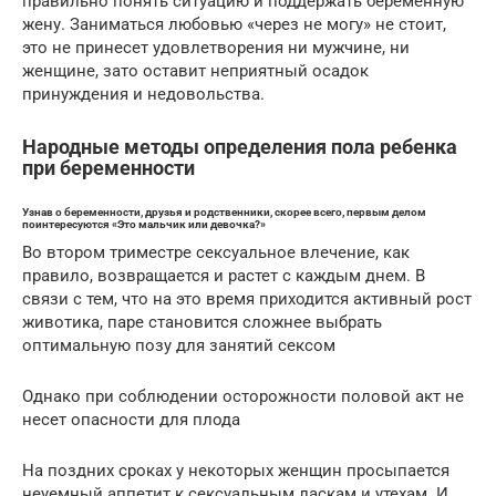
правильно понять ситуацию и поддержать беременную
жену. Заниматься любовью «через не могу» не стоит,
это не принесет удовлетворения ни мужчине, ни
женщине, зато оставит неприятный осадок
принуждения и недовольства.
Народные методы определения пола ребенка
при беременности
Узнав о беременности, друзья и родственники, скорее всего, первым делом
поинтересуются «Это мальчик или девочка?»
Во втором триместре сексуальное влечение, как
правило, возвращается и растет с каждым днем. В
связи с тем, что на это время приходится активный рост
животика, паре становится сложнее выбрать
оптимальную позу для занятий сексом
Однако при соблюдении осторожности половой акт не
несет опасности для плода
На поздних сроках у некоторых женщин просыпается
неуемный аппетит к сексуальным ласкам и утехам. И