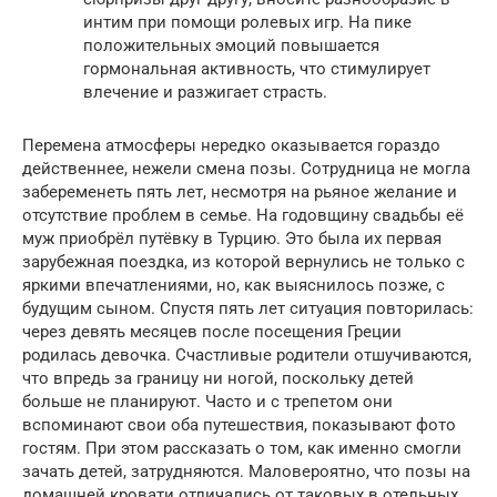
интим при помощи ролевых игр. На пике
положительных эмоций повышается
гормональная активность, что стимулирует
влечение и разжигает страсть.
Перемена атмосферы нередко оказывается гораздо
действеннее, нежели смена позы. Сотрудница не могла
забеременеть пять лет, несмотря на рьяное желание и
отсутствие проблем в семье. На годовщину свадьбы её
муж приобрёл путёвку в Турцию. Это была их первая
зарубежная поездка, из которой вернулись не только с
яркими впечатлениями, но, как выяснилось позже, с
будущим сыном. Спустя пять лет ситуация повторилась:
через девять месяцев после посещения Греции
родилась девочка. Счастливые родители отшучиваются,
что впредь за границу ни ногой, поскольку детей
больше не планируют. Часто и с трепетом они
вспоминают свои оба путешествия, показывают фото
гостям. При этом рассказать о том, как именно смогли
зачать детей, затрудняются. Маловероятно, что позы на
домашней кровати отличались от таковых в отельных