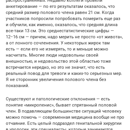
распространенных. Недавно коллеги провели
анкетирование — по его результатам оказалось, что
средний размер полового члена равен 21 см. Когда
участников попросили попробовать померить еще раз
и обучили, как именно, оказалось, что средняя длина
все-таки 13 см. Это среднестатистические цифры —
12−16 см — причем, надо мерить не просто «от живота»,
а от лонного сочленения. У некоторых жирок там
есть — если его не измерять, то и меньше можно
насчитать. Многие люди недовольны своей
внешностью, и недовольство этой областью тоже
встречается нередко, но это не значит, что есть
реальный повод для тревоги и каких-то серьезных мер.
Я не сторонник увеличения полового члена без
показаний.
Существуют и патологические отклонения — есть
понятие «микропенис», бывает спрятанный половой
член. В подавляющем большинстве ситуаций человеку
можно помочь — современная медицина вообще не про
отчаяние. Есть целый подраздел генитальной хирургии
в урологии, эти специалисты, которые занимаются