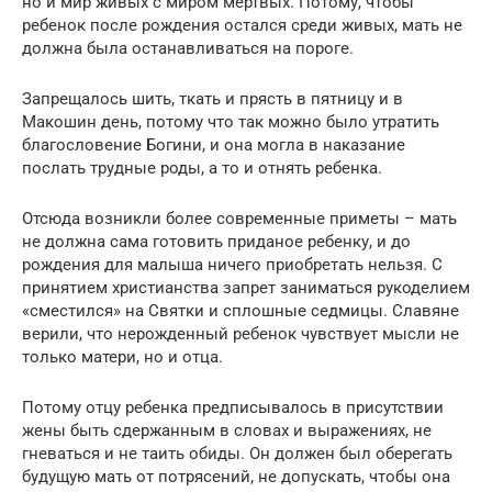
но и мир живых с миром мертвых. Потому, чтобы
ребенок после рождения остался среди живых, мать не
должна была останавливаться на пороге.
Запрещалось шить, ткать и прясть в пятницу и в
Макошин день, потому что так можно было утратить
благословение Богини, и она могла в наказание
послать трудные роды, а то и отнять ребенка.
Отсюда возникли более современные приметы – мать
не должна сама готовить приданое ребенку, и до
рождения для малыша ничего приобретать нельзя. С
принятием христианства запрет заниматься рукоделием
«сместился» на Святки и сплошные седмицы. Славяне
верили, что нерожденный ребенок чувствует мысли не
только матери, но и отца.
Потому отцу ребенка предписывалось в присутствии
жены быть сдержанным в словах и выражениях, не
гневаться и не таить обиды. Он должен был оберегать
будущую мать от потрясений, не допускать, чтобы она