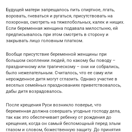
Будущей матери запрещалось пить спиртное, лгать,
воровать, гневаться и ругаться, присутствовать на
похоронах, смотреть на тяжелобольных, калек и нищих.
Если беременная женщина подавала милостыню, ей
предписывалось при этом смотреть в сторону и
закрывать лицо головным платком.
Вообще присутствие беременной женщины при
большом скоплении людей, по какому бы поводу –
праздничному или трагическому – они ни собрались,
было нежелательным. Считалось, что ее саму или
нерожденное дитя могут сглазить. Однако участие в
веселых семейных празднованиях приветствовалось,
дабы дитя возрадовалось.
После крещения Руси возникло поверье, что
беременная должна совершать угодные господу дела,
так как это обеспечивает ребенку от рождения до
крещения, когда он самый беспомощный перед злым
глазом и словом, божественную защиту. До принятия