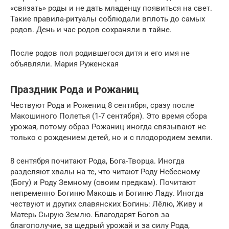
«связать» роды и не дать младенцу появиться на свет.
Такие правила-ритуалы соблюдали вплоть до самых
родов. День и час родов сохраняли в тайне.
После родов пол родившегося дитя и его имя не
объявляли. Мария Руженская
Праздник Рода и Рожаниц
Чествуют Рода и Рожениц 8 сентября, сразу после
Макошиного Полетья (1-7 сентября). Это время сбора
урожая, потому образ Рожаниц иногда связывают не
только с рождением детей, но и с плодородием земли.
8 сентября почитают Рода, Бога-Творца. Иногда
разделяют хвалы на те, что читают Роду Небесному
(Богу) и Роду Земному (своим предкам). Почитают
непременно Богиню Макошь и Богиню Ладу. Иногда
чествуют и других славянских Богинь: Лёлю, Живу и
Матерь Сырую Землю. Благодарят Богов за
благополучие, за щедрый урожай и за силу Рода,