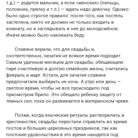
т.д.) — родится мальчик, а если «женских» (пяльцы,
половник, прялку и т.л.) — ждать надо девочку. Однако
было одно строгое правило: после того, как постель
застелена, никто не должен не только входить в
комнату, но и заглядывать в нее до молодожёнов.
Иначе можно было накликать беду.
Славяне верили, что для свадьбы и,
соответственно, зачатия не всякое время подходит.
Самым удачным месяцем для свадьбы, обещающим
паре счастливую и долгую семейную жизнь, считались
февраль и март. Кстати, для зачатия славяне
предпочитали выбирать не ночь. А утро или день —
светлое время, чтобы не все происходило под
присмотром Ярило. Это обещало ребенку защиту от
темных сил, пока он развивается в материнском чреве.
Позже, когда языческие ритуалы растворились в
христианстве, свадьбы перестали справлять во время
постов и больших церковных праздников, так как
плотские удовольствия в это время находятся под