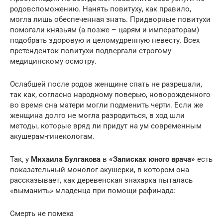
родовспоможению. Нанять повитуху, как правило,
могла лишь обеспеченная знать. Придворные повитухи
помогали князьям (а позже – царям и императорам)
подобрать здоровую и целомудренную невесту. Всех
претенденток повитухи подвергали строгому
медицинскому осмотру.
Ослабшей после родов женщине спать не разрешали,
так как, согласно народному поверью, новорожденного
во время сна матери могли подменить черти. Если же
женщина долго не могла разродиться, в ход шли
методы, которые вряд ли придут на ум современным
акушерам-гинекологам.
Так, у
Михаила Булгакова
в
«Записках юного врача»
есть
показательный монолог акушерки, в котором она
рассказывает, как деревенская знахарка пыталась
«выманить» младенца при помощи рафинада:
Смерть не помеха