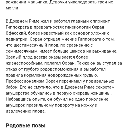
рождении мальчика. Девочки унаследовать трон не
могли
В Древнем Риме жил и работал главный оппонент
Гиппократа в превратностях гинекологии
Соран
Эфесский
, более известный как основоположник
педиатрии. Соран отрицал мнение Гиппократа о том,
что шестимесячный плод, по сравнению с
семимесячным, имеет больше шансов на выживание.
Зрелый плод всегда оказывается более
жизнеспособным, полагал Соран. Также он выступал за
отказ от грубого родовспоможения и выработал
правила кормления новорожденных грудью.
Профессионализм Соран перенимал у повивальных
бабок. Его не смутило, что в Древнем Риме секретам
акушерства обучались в первую очередь женщины.
Набравшись опыта, он обучил не одно поколение
акушерок правильному повороту на ножку и
извлечению плода.
Родовые позы