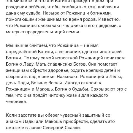
Упоминается и что эти Богини приходят в дом при
рождении ребёнка, чтобы сообщить о том, добрая ли
дана ему судьба. Называют Рожаниц и богинями,
помогающими женщинам во время родов. Известно,
что Рожаницы связывают человека с его предками, с
матерью-прародительницей семьи.
Мы нынче считаем, что Рожаница – не имя
определённой Богини, а её звание, одна из ипостасей
Богини. Потому самой известной Рожаницей почитаем
Богиню Ладу, Мать славянских Богов. Она помогает
женщинам обрести здоровье, родить крепких детей и
сохранить лад в семье. Называют Рожаницей и Лёлю,
дочь Лады, Богиню Весны. Иногда относят к
Рожаницам и Макошь, Богиню Судьбы. Связывают это с
тем, что она прядёт ниточку жизни для каждого
человека.
Коли захотите вы оберег чудесный защитный со
знаком Лады али Макошь приобрести, сделать это
сможете в лавке Северной Сказки.