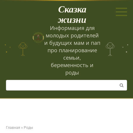
Перейти
Сказка
к
контенту
жизни
Информация для
молодых родителей
и будущих мам и пап
про планирование
семьи,
беременность и
роды
Поиск:
Главная
»
Роды