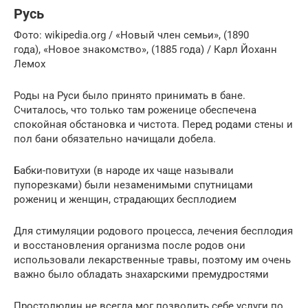
Русь
Фото: wikipedia.org / «Новый член семьи», (1890
года), «Новое знакомство», (1885 года) / Карл Йоханн
Лемох
Роды на Руси было принято принимать в бане.
Считалось, что только там роженице обеспечена
спокойная обстановка и чистота. Перед родами стены и
пол бани обязательно начищали добела.
Бабки-повитухи (в народе их чаще называли
пупорезками) были незаменимыми спутницами
рожениц и женщин, страдающих бесплодием
Для стимуляции родового процесса, лечения бесплодия
и восстановления организма после родов они
использовали лекарственные травы, поэтому им очень
важно было обладать знахарскими премудростями
Простолюдин не всегда мог позволить себе услуги по