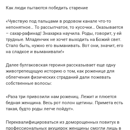
Как люди пытаются победить старение
«Чувствую под пальцами в родовом канале что-то
непонятное… То рассыпчатое, то кусочки… Оказывается
– сахар-рафинад! Знахарка научила. Роды, говорит, у ей
трудные. Младенчик не хочет выходить на Божий свет.
Стало быть, нужно его выманивать. Вот они, значит, его
на сладкое и выманивали!»
Далее булгаковская героиня рассказывает еще одну
животрепещущую историю о том, как роженице для
облегчения физических страданий дали пожевать
собственные волосы:
«Раза три привозили нам рожениц. Лежит и плюется
бедная женщина. Весь рот полон щетины. Примета есть
такая, будто роды легче пойдут».
Переквалифицироваться из доморощенных повитух в
профессиональных акушерок женщины смогли лишь в