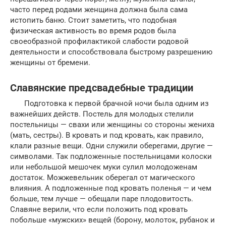
часто перед родами женщина должна была сама
истопить баню. Стоит заметить, что подобная
физическая активность во время родов была
своеобразной профилактикой слабости родовой
деятельности и способствовала быстрому разрешению
женщины от бремени.
Славянские предсвадебные традиции
Подготовка к первой брачной ночи была одним из
важнейших действ. Постель для молодых стелили
постельницы — свахи или женщины со стороны жениха
(мать, сестры). В кровать и под кровать, как правило,
клали разные вещи. Одни служили оберегами, другие —
символами. Так подложенные постельницами колоски
или небольшой мешочек муки сулил молодоженам
достаток. Можжевельник оберегал от магического
влияния. А подложенные под кровать поленья — и чем
больше, тем лучше — обещали паре плодовитость.
Славяне верили, что если положить под кровать
побольше «мужских» вещей (борону, молоток, рубанок и