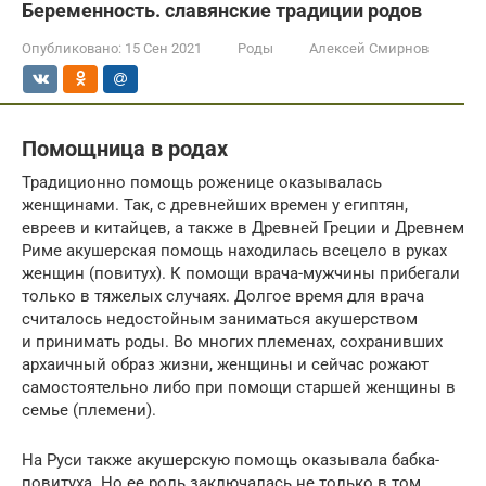
Беременность. славянские традиции родов
Опубликовано:
15 Сен 2021
Роды
Алексей Смирнов
Помощница в родах
Традиционно помощь роженице оказывалась
женщинами. Так, с древнейших времен у египтян,
евреев и китайцев, а также в Древней Греции и Древнем
Риме акушерская помощь находилась всецело в руках
женщин (повитух). К помощи врача-мужчины прибегали
только в тяжелых случаях. Долгое время для врача
считалось недостойным заниматься акушерством
и принимать роды. Во многих племенах, сохранивших
архаичный образ жизни, женщины и сейчас рожают
самостоятельно либо при помощи старшей женщины в
семье (племени).
На Руси также акушерскую помощь оказывала бабка-
повитуха. Но ее роль заключалась не только в том,