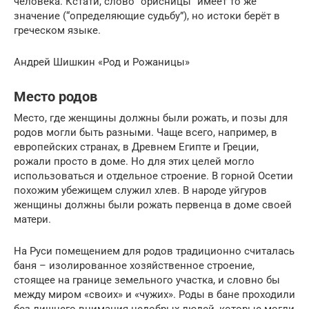
человека. Кстати, слово “орисницы” имеет то же
значение (“определяющие судьбу”), но истоки берёт в
греческом языке.
Андрей Шишкин «Род и Рожаницы»
Место родов
Место, где женщины должны были рожать, и позы для
родов могли быть разными. Чаще всего, например, в
европейских странах, в Древнем Египте и Греции,
рожали просто в доме. Но для этих целей могло
использоваться и отдельное строение. В горной Осетии
похожим убежищем служил хлев. В народе уйгуров
женщины должны были рожать первенца в доме своей
матери.
На Руси помещением для родов традиционно считалась
баня – изолированное хозяйственное строение,
стоящее на границе земельного участка, и словно бы
между миром «своих» и «чужих». Роды в бане проходили
без лишнего внимания недобрых людей, которые могли