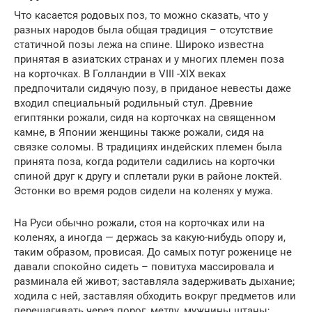
Что касается родовых поз, то можно сказать, что у
разных народов была общая традиция – отсутствие
статичной позы лежа на спине. Широко известна
принятая в азиатских странах и у многих племен поза
на корточках. В Голландии в VIII -XIX веках
предпочитали сидячую позу, в приданое невесты даже
входил специальный родильный стул. Древние
египтянки рожали, сидя на корточках на священном
камне, в Японии женщины также рожали, сидя на
связке соломы. В традициях индейских племен была
принята поза, когда родители садились на корточки
спиной друг к другу и сплетали руки в районе локтей.
Эстонки во время родов сидели на коленях у мужа.
На Руси обычно рожали, стоя на корточках или на
коленях, а иногда — держась за какую-нибудь опору и,
таким образом, провисая. До самых потуг роженице не
давали спокойно сидеть – повитуха массировала и
разминала ей живот; заставляла задерживать дыхание;
ходила с ней, заставляя обходить вокруг предметов или
перешагивать через порог, метлу, мужнины штаны;