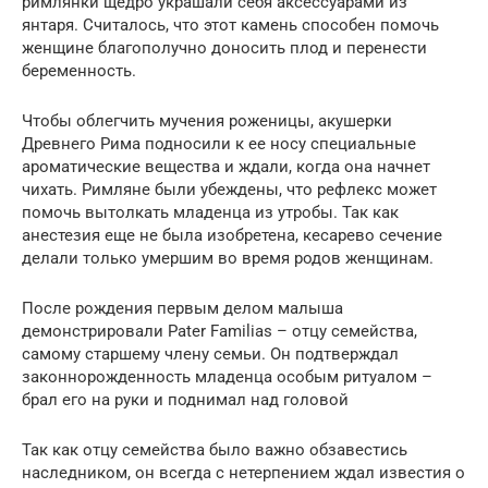
римлянки щедро украшали себя аксессуарами из
янтаря. Считалось, что этот камень способен помочь
женщине благополучно доносить плод и перенести
беременность.
Чтобы облегчить мучения роженицы, акушерки
Древнего Рима подносили к ее носу специальные
ароматические вещества и ждали, когда она начнет
чихать. Римляне были убеждены, что рефлекс может
помочь вытолкать младенца из утробы. Так как
анестезия еще не была изобретена, кесарево сечение
делали только умершим во время родов женщинам.
После рождения первым делом малыша
демонстрировали Pater Familias – отцу семейства,
самому старшему члену семьи. Он подтверждал
законнорожденность младенца особым ритуалом –
брал его на руки и поднимал над головой
Так как отцу семейства было важно обзавестись
наследником, он всегда с нетерпением ждал известия о