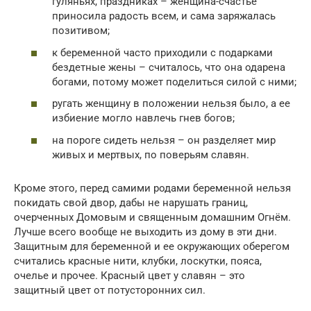
гуляньях, праздниках – женщина-счастье
приносила радость всем, и сама заряжалась
позитивом;
к беременной часто приходили с подарками
бездетные жены – считалось, что она одарена
богами, потому может поделиться силой с ними;
ругать женщину в положении нельзя было, а ее
избиение могло навлечь гнев богов;
на пороге сидеть нельзя – он разделяет мир
живых и мертвых, по поверьям славян.
Кроме этого, перед самими родами беременной нельзя
покидать свой двор, дабы не нарушать границ,
очерченных Домовым и священным домашним Огнём.
Лучше всего вообще не выходить из дому в эти дни.
Защитным для беременной и ее окружающих оберегом
считались красные нити, клубки, лоскутки, пояса,
очелье и прочее. Красный цвет у славян – это
защитный цвет от потусторонних сил.