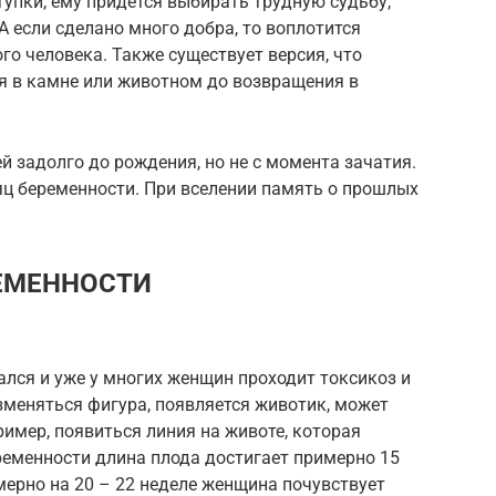
упки, ему придется выбирать трудную судьбу,
 если сделано много добра, то воплотится
ого человека. Также существует версия, что
я в камне или животном до возвращения в
й задолго до рождения, но не с момента зачатия.
яц беременности. При вселении память о прошлых
ЕМЕННОСТИ
лся и уже у многих женщин проходит токсикоз и
зменяться фигура, появляется животик, может
имер, появиться линия на животе, которая
еременности длина плода достигает примерно 15
имерно на 20 – 22 неделе женщина почувствует