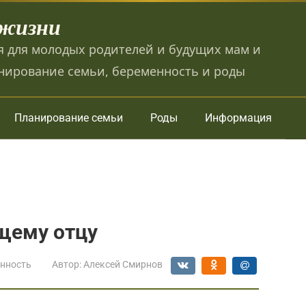
 жизни
 для молодых родителей и будущих мам и
нирование семьи, беременность и роды
Планирование семьи
Роды
Информация
щему отцу
нность
Автор:
Алексей Смирнов