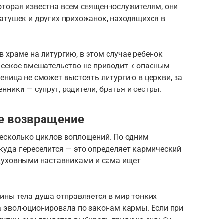
оторая известна всем священнослужителям, они
атушек и других прихожанок, находящихся в
в храме на литургию, в этом случае ребенок
ческое вмешательство не приводит к опасным
еница не сможет выстоять литургию в церкви, за
нники — супруг, родители, братья и сестры.
ое возвращение
несколько циклов воплощений. По одним
 куда переселится — это определяет кармический
 духовными наставниками и сама ищет
чины тела душа отправляется в мир тонких
на эволюционировала по законам кармы. Если при