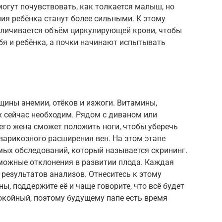
огут почувствовать, как толкается малыш, но
ния ребёнка станут более сильными. К этому
еличивается объём циркулирующей крови, чтобы
бя и ребёнка, а почки начинают испытывать
щины анемии, отёков и изжоги. Витамины,
х сейчас необходим. Рядом с диваном или
него жена сможет положить ноги, чтобы уберечь
 варикозного расширения вен. На этом этапе
мых обследований, который называется скрининг.
можные отклонения в развитии плода. Каждая
 результатов анализов. Отнеситесь к этому
ы, поддержите её и чаще говорите, что всё будет
окойный, поэтому будущему папе есть время