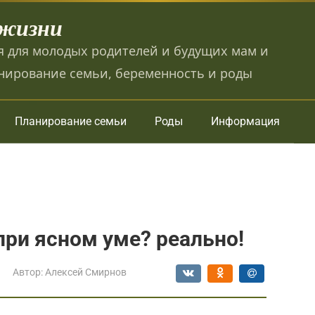
 жизни
 для молодых родителей и будущих мам и
нирование семьи, беременность и роды
Планирование семьи
Роды
Информация
при ясном уме? реально!
Автор:
Алексей Смирнов