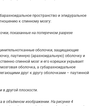
убарахноидальное пространство и эпидуральное
отношению к спинному мозгу:
олочки, показанные на поперечном разрезе
единительнотканные оболочки, защищающие
лочку, паутинную (арахноидальную) оболочку и
ственно спинной мозг и его корешки укрывает
мозговая оболочка, а субарахноидальное
легающими друг к другу оболочками – паутинной
и в другой плоскости.
га в объёмном изображении. На рисунке 4