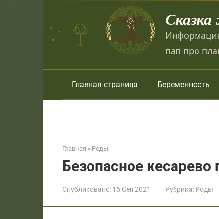
Перейти
Сказка
к
контенту
Информация
пап про пла
Главная страница
Беременность
Главная
»
Роды
Безопасное кесарево 
Опубликовано:
15 Сен 2021
Рубрика:
Роды