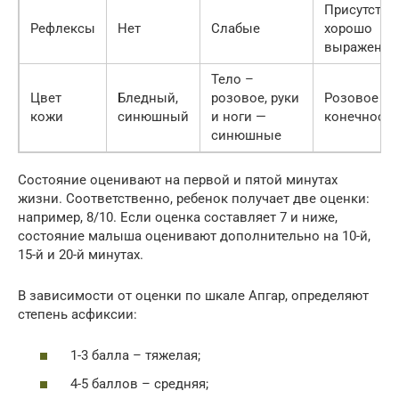
Присутству
Рефлексы
Нет
Слабые
хорошо
выражены
Тело –
Цвет
Бледный,
розовое, руки
Розовое те
кожи
синюшный
и ноги —
конечности
синюшные
Состояние оценивают на первой и пятой минутах
жизни. Соответственно, ребенок получает две оценки:
например, 8/10. Если оценка составляет 7 и ниже,
состояние малыша оценивают дополнительно на 10-й,
15-й и 20-й минутах.
В зависимости от оценки по шкале Апгар, определяют
степень асфиксии:
1-3 балла – тяжелая;
4-5 баллов – средняя;