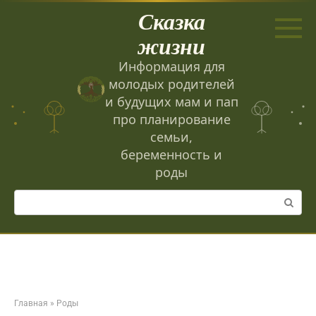
Перейти
Сказка
к
контенту
жизни
Информация для
молодых родителей
и будущих мам и пап
про планирование
семьи,
беременность и
роды
Поиск:
Главная
»
Роды