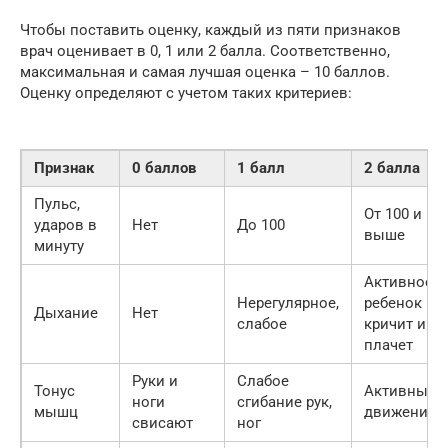
Чтобы поставить оценку, каждый из пяти признаков
врач оценивает в 0, 1 или 2 балла. Соответственно,
максимальная и самая лучшая оценка – 10 баллов.
Оценку определяют с учетом таких критериев:
Признак
0 баллов
1 балл
2 балла
Пульс,
От 100 и
ударов в
Нет
До 100
выше
минуту
Активное,
Нерегулярное,
ребенок
Дыхание
Нет
слабое
кричит и
плачет
Руки и
Слабое
Тонус
Активные
ноги
сгибание рук,
мышц
движения
свисают
ног