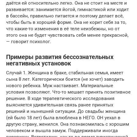
даётся ей относительно легко. Она не стоит на месте и
развивается: занимается йогой, гимнастикой или ходит
в бассейн, правильно питается и поэтому делает всё,
чтобы быть в хорошей форме. Она не корит себя за то,
что какие-то изменения в её теле неизбежны, но от
этого она не будет чувствовать себя менее прекрасной,
— говорит психолог.
Примеры развития бессознательных
негативных установок
Случай 1. Женщина в браке, стабильная семья, имеет
сына 8 лет. Категорически боится (не хочет) заводить
нового ребенка. Муж настаивает. Материальные
условия позволяют. Что-то мешает принять позитивное
решение. В ходе терапевтического исследования
выясняется удивительная связь ранее принятых
решений и нынешней ситуации. До свадьбы женщина
(ей было 18 лет) была влюблена в НЕГО. ОН уехал в
другую страну, женился. Она познакомилась с хорошим
человеком и вышла замуж. Поддерживали иногда
переписку. Встретились как-то во время туристической