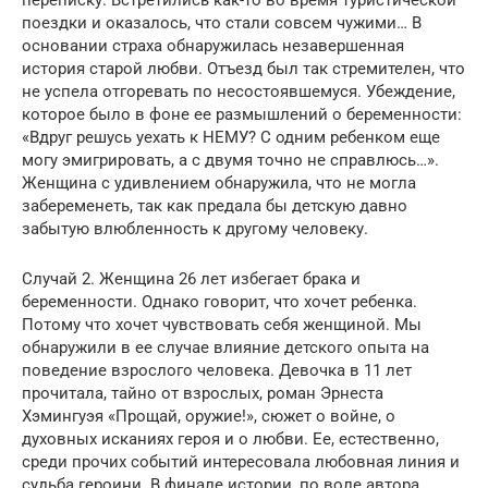
поездки и оказалось, что стали совсем чужими… В
основании страха обнаружилась незавершенная
история старой любви. Отъезд был так стремителен, что
не успела отгоревать по несостоявшемуся. Убеждение,
которое было в фоне ее размышлений о беременности:
«Вдруг решусь уехать к НЕМУ? С одним ребенком еще
могу эмигрировать, а с двумя точно не справлюсь…».
Женщина с удивлением обнаружила, что не могла
забеременеть, так как предала бы детскую давно
забытую влюбленность к другому человеку.
Случай 2. Женщина 26 лет избегает брака и
беременности. Однако говорит, что хочет ребенка.
Потому что хочет чувствовать себя женщиной. Мы
обнаружили в ее случае влияние детского опыта на
поведение взрослого человека. Девочка в 11 лет
прочитала, тайно от взрослых, роман Эрнеста
Хэмингуэя «Прощай, оружие!», сюжет о войне, о
духовных исканиях героя и о любви. Ее, естественно,
среди прочих событий интересовала любовная линия и
судьба героини. В финале истории, по воле автора,