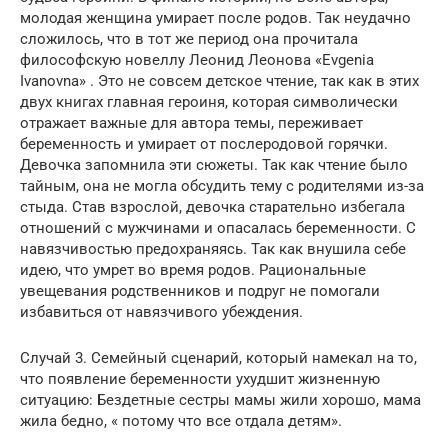
молодая женщина умирает после родов. Так неудачно
сложилось, что в тот же период она прочитала
философскую новеллу Леонид Леонова «Evgenia
Ivanovna» . Это не совсем детское чтение, так как в этих
двух книгах главная героиня, которая символически
отражает важные для автора темы, переживает
беременность и умирает от послеродовой горячки.
Девочка запомнила эти сюжеты. Так как чтение было
тайным, она не могла обсудить тему с родителями из-за
стыда. Став взрослой, девочка старательно избегала
отношений с мужчинами и опасалась беременности. С
навязчивостью предохраняясь. Так как внушила себе
идею, что умрет во время родов. Рациональные
увещевания родственников и подруг не помогали
избавиться от навязчивого убеждения.
Случай 3. Семейный сценарий, который намекал на то,
что появление беременности ухудшит жизненную
ситуацию: Бездетные сестры мамы жили хорошо, мама
жила бедно, « потому что все отдала детям».