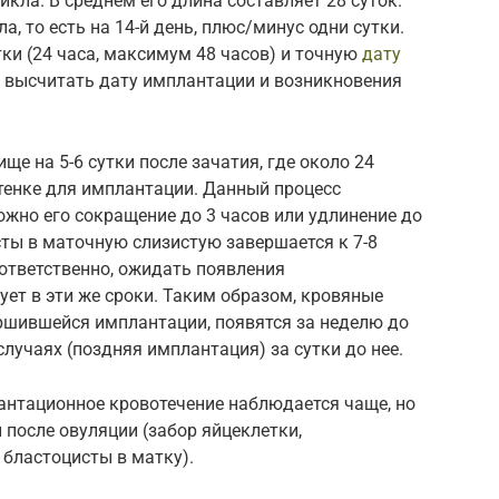
кла. В среднем его длина составляет 28 суток.
а, то есть на 14-й день, плюс/минус одни сутки.
ки (24 часа, максимум 48 часов) и точную
дату
о высчитать дату имплантации и возникновения
е на 5-6 сутки после зачатия, где около 24
тенке для имплантации. Данный процесс
ожно его сокращение до 3 часов или удлинение до
сты в маточную слизистую завершается к 7-8
ответственно, ожидать появления
ет в эти же сроки. Таким образом, кровяные
ршившейся имплантации, появятся за неделю до
лучаях (поздняя имплантация) за сутки до нее.
нтационное кровотечение наблюдается чаще, но
и после овуляции (забор яйцеклетки,
 бластоцисты в матку).