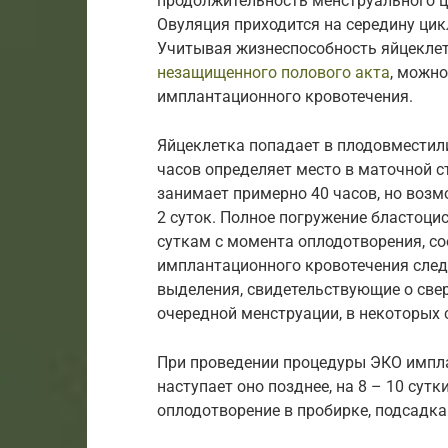
продолжительность менструального ци
Овуляция приходится на середину цикл
Учитывая жизнеспособность яйцеклет
незащищенного полового акта
, можн
имплантационного кровотечения.
Яйцеклетка попадает в плодовместилищ
часов определяет место в маточной с
занимает примерно 40 часов, но возм
2 суток. Полное погружение бластоци
суткам с момента оплодотворения, со
имплантационного кровотечения следу
выделения, свидетельствующие о све
очередной менструации, в некоторых с
При проведении процедуры ЭКО импла
наступает оно позднее, на 8 – 10 сутк
оплодотворение в пробирке, подсадка