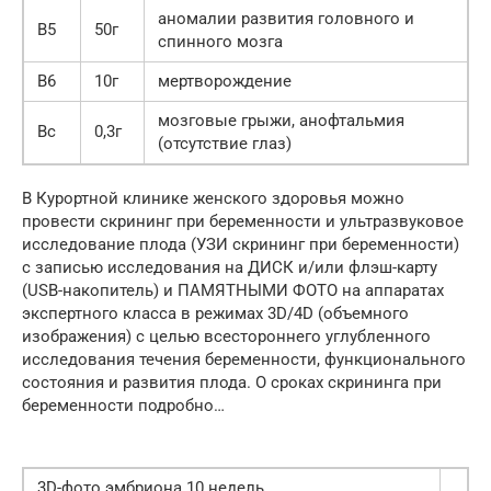
аномалии развития головного и
B5
50г
спинного мозга
В6
10г
мертворождение
мозговые грыжи, анофтальмия
Вс
0,3г
(отсутствие глаз)
В Курортной клинике женского здоровья можно
провести скрининг при беременности и ультразвуковое
исследование плода (УЗИ скрининг при беременности)
с записью исследования на ДИСК и/или флэш-карту
(USB-накопитель) и ПАМЯТНЫМИ ФОТО на аппаратах
экспертного класса в режимах 3D/4D (объемного
изображения) с целью всестороннего углубленного
исследования течения беременности, функционального
состояния и развития плода. О сроках скрининга при
беременности подробно…
3D-фото эмбриона 10 недель