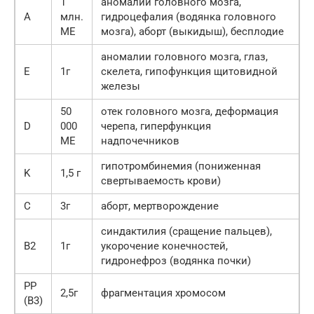
1
аномалии головного мозга,
A
млн.
гидроцефалия (водянка головного
МЕ
мозга), аборт (выкидыш), бесплодие
аномалии головного мозга, глаз,
E
1г
скелета, гипофункция щитовидной
железы
50
отек головного мозга, деформация
D
000
черепа, гиперфункция
МЕ
надпочечников
гипотромбинемия (пониженная
K
1,5 г
свертываемость крови)
С
3г
аборт, мертворождение
синдактилия (сращение пальцев),
В2
1г
укорочение конечностей,
гидронефроз (водянка почки)
РР
2,5г
фрагментация хромосом
(В3)