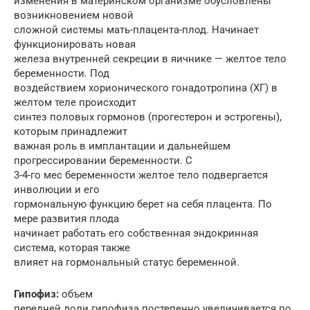
изменения в материнском организме обусловлены
возникновением новой
сложной системы мать-плацента-плод. Начинает
функционировать новая
железа внутренней секреции в яичнике — желтое тело
беременности
.
Под
воздействием хорионического гонадотропина (ХГ) в
желтом теле происходит
синтез половых гормонов (прогестерон и эстрогены),
которым принадлежит
важная роль в имплантации и дальнейшем
прогрессировании беременности. С
3-4-го мес беременности желтое тело подвергается
инволюции и его
гормональную функцию берет на себя плацента. По
мере развития плода
начинает работать его собственная эндокринная
система, которая также
влияет на гормональный статус беременной.
Гипофиз:
объем
передней доли гипофиза постепенно увеличивается по