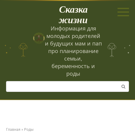
Перейти
Сказка
к
контенту
жизни
Информация для
молодых родителей
и будущих мам и пап
про планирование
семьи,
беременность и
роды
Поиск:
Главная
»
Роды