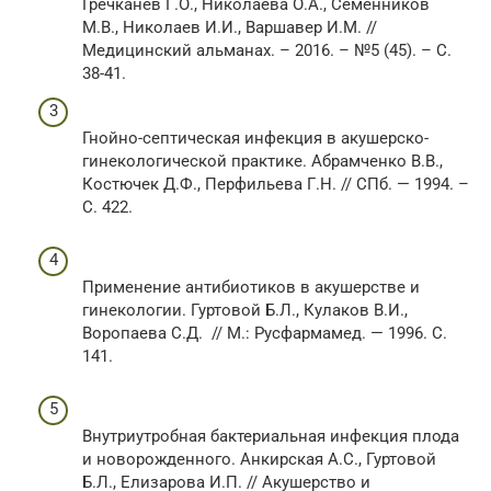
Гречканев Г.О., Николаева О.А., Семенников
М.В., Николаев И.И., Варшавер И.М. //
Медицинский альманах. – 2016. – №5 (45). – С.
38-41.
Гнойно-септическая инфекция в акушерско-
гинекологической практике. Абрамченко В.В.,
Костючек Д.Ф., Перфильева Г.Н. // СПб. — 1994. –
С. 422.
Применение антибиотиков в акушерстве и
гинекологии. Гуртовой Б.Л., Кулаков В.И.,
Воропаева С.Д. // М.: Русфармамед. — 1996. С.
141.
Внутриутробная бактериальная инфекция плода
и новорожденного. Анкирская А.С., Гуртовой
Б.Л., Елизарова И.П. // Акушерство и