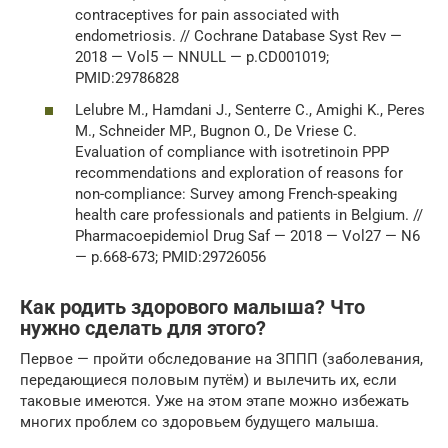
contraceptives for pain associated with
endometriosis. // Cochrane Database Syst Rev —
2018 — Vol5 — NNULL — p.CD001019;
PMID:29786828
Lelubre M., Hamdani J., Senterre C., Amighi K., Peres
M., Schneider MP., Bugnon O., De Vriese C.
Evaluation of compliance with isotretinoin PPP
recommendations and exploration of reasons for
non-compliance: Survey among French-speaking
health care professionals and patients in Belgium. //
Pharmacoepidemiol Drug Saf — 2018 — Vol27 — N6
— p.668-673; PMID:29726056
Как родить здорового малыша? Что
нужно сделать для этого?
Первое — пройти обследование на ЗППП (заболевания,
передающиеся половым путём) и вылечить их, если
таковые имеются. Уже на этом этапе можно избежать
многих проблем со здоровьем будущего малыша.