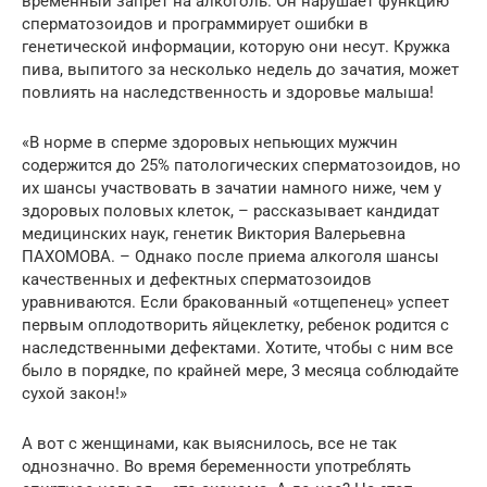
временный запрет на алкоголь. Он нарушает функцию
сперматозоидов и программирует ошибки в
генетической информации, которую они несут. Кружка
пива, выпитого за несколько недель до зачатия, может
повлиять на наследственность и здоровье малыша!
«В норме в сперме здоровых непьющих мужчин
содержится до 25% патологических сперматозоидов, но
их шансы участвовать в зачатии намного ниже, чем у
здоровых половых клеток, – рассказывает кандидат
медицинских наук, генетик Виктория Валерьевна
ПАХОМОВА. – Однако после приема алкоголя шансы
качественных и дефектных сперматозоидов
уравниваются. Если бракованный «отщепенец» успеет
первым оплодотворить яйцеклетку, ребенок родится с
наследственными дефектами. Хотите, чтобы с ним все
было в порядке, по крайней мере, 3 месяца соблюдайте
сухой закон!»
А вот с женщинами, как выяснилось, все не так
однозначно. Во время беременности употреблять