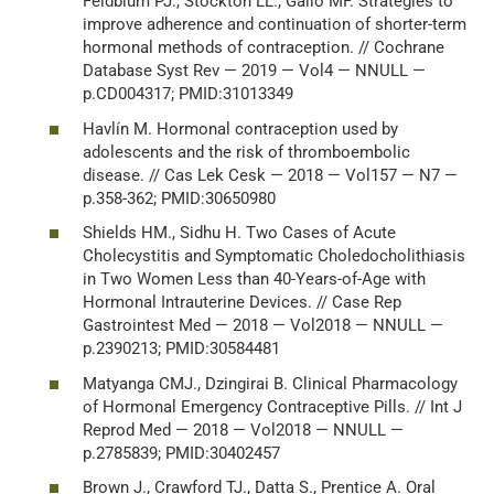
Feldblum PJ., Stockton LL., Gallo MF. Strategies to
improve adherence and continuation of shorter-term
hormonal methods of contraception. // Cochrane
Database Syst Rev — 2019 — Vol4 — NNULL —
p.CD004317; PMID:31013349
Havlín M. Hormonal contraception used by
adolescents and the risk of thromboembolic
disease. // Cas Lek Cesk — 2018 — Vol157 — N7 —
p.358-362; PMID:30650980
Shields HM., Sidhu H. Two Cases of Acute
Cholecystitis and Symptomatic Choledocholithiasis
in Two Women Less than 40-Years-of-Age with
Hormonal Intrauterine Devices. // Case Rep
Gastrointest Med — 2018 — Vol2018 — NNULL —
p.2390213; PMID:30584481
Matyanga CMJ., Dzingirai B. Clinical Pharmacology
of Hormonal Emergency Contraceptive Pills. // Int J
Reprod Med — 2018 — Vol2018 — NNULL —
p.2785839; PMID:30402457
Brown J., Crawford TJ., Datta S., Prentice A. Oral