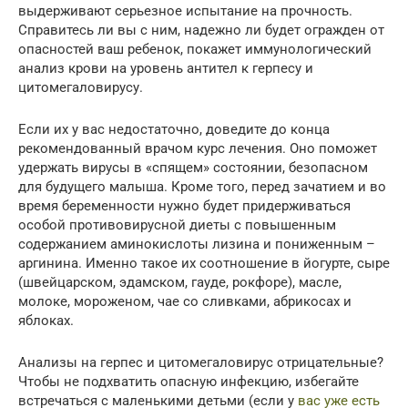
выдерживают серьезное испытание на прочность.
Справитесь ли вы с ним, надежно ли будет огражден от
опасностей ваш ребенок, покажет иммунологический
анализ крови на уровень антител к герпесу и
цитомегаловирусу.
Если их у вас недостаточно, доведите до конца
рекомендованный врачом курс лечения. Оно поможет
удержать вирусы в «спящем» состоянии, безопасном
для будущего малыша. Кроме того, перед зачатием и во
время беременности нужно будет придерживаться
особой противовирусной диеты с повышенным
содержанием аминокислоты лизина и пониженным –
аргинина. Именно такое их соотношение в йогурте, сыре
(швейцарском, эдамском, гауде, рокфоре), масле,
молоке, мороженом, чае со сливками, абрикосах и
яблоках.
Анализы на герпес и цитомегаловирус отрицательные?
Чтобы не подхватить опасную инфекцию, избегайте
встречаться с маленькими детьми (если у
вас уже есть