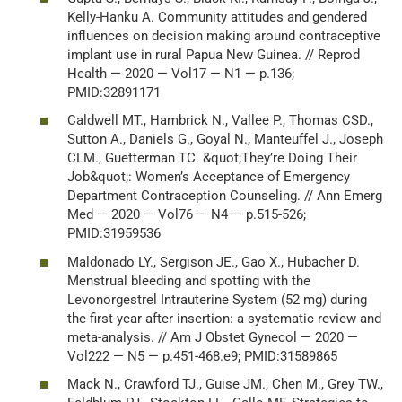
Kelly-Hanku A. Community attitudes and gendered
influences on decision making around contraceptive
implant use in rural Papua New Guinea. // Reprod
Health — 2020 — Vol17 — N1 — p.136;
PMID:32891171
Caldwell MT., Hambrick N., Vallee P., Thomas CSD.,
Sutton A., Daniels G., Goyal N., Manteuffel J., Joseph
CLM., Guetterman TC. &quot;They’re Doing Their
Job&quot;: Women’s Acceptance of Emergency
Department Contraception Counseling. // Ann Emerg
Med — 2020 — Vol76 — N4 — p.515-526;
PMID:31959536
Maldonado LY., Sergison JE., Gao X., Hubacher D.
Menstrual bleeding and spotting with the
Levonorgestrel Intrauterine System (52 mg) during
the first-year after insertion: a systematic review and
meta-analysis. // Am J Obstet Gynecol — 2020 —
Vol222 — N5 — p.451-468.e9; PMID:31589865
Mack N., Crawford TJ., Guise JM., Chen M., Grey TW.,