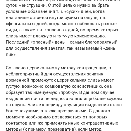
суток менструации. С этой целью нужно выбрать
условные обозначения т.н. «сухих» дней, когда
влагалище остается внутри сухим на ощупь, т.н.
«фертильных» дней, когда можно наблюдать разные
виды, а также т.н. «опасных» дней, во время которых
слизь имеет влажную и тягучую консистенцию.
Последний «опасный» день – самый благоприятный
для осуществления зачатия, так называемый «день
пик».
Согласно цервикальному методу контрацепции, в
неблагоприятный для осуществления зачатия
временной промежуток цервикальная слизь имеет
густую, возможно комковатую консистенцию, она
образует так именуемую «пробку». В данном случае
выделений почти не видно, а влагалище более «сухое»
на ощупь. Ближе к периоду овуляции выделения стают
более текучими, а также прозрачными. С данного
момента необходимо воздержаться от половых
контактов или же применять иные контрацептивные
методы (к примеру, презерватив), если метод