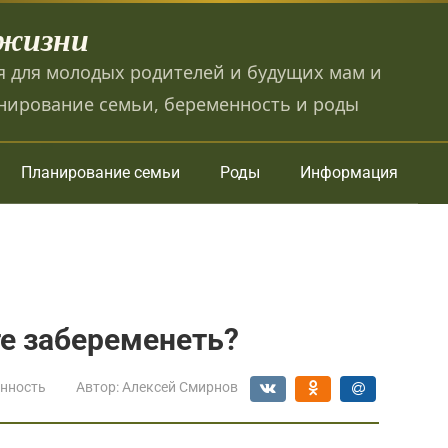
 жизни
 для молодых родителей и будущих мам и
нирование семьи, беременность и роды
Планирование семьи
Роды
Информация
е забеременеть?
нность
Автор:
Алексей Смирнов