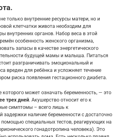
ота.
е только внутренние ресурсы матери, но и
овой клетчатки живота необходим для
ы внутренних органов. Набор веса в этой
ремён особенность женского организма,
овать запасы в качестве энергетического
ятельности будущей мамы и малыша. Питаться
: стоит разграничивать эмоциональный и
са вреден для ребёнка и усложняет течение
ором риска появления гестационного диабета.
е которого может означать беременность, — это
ее трех дней
. Акушерство относит его к
ные симптомы – всего лишь к
й задержки наличие беременности с достаточно
 помощью специальных тестов, реагирующих на
орионического гонадотропина человека). Это
бно использовать дома. Есть несколько правил,