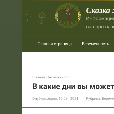
Перейти
Сказка
к
контенту
Информация
пап про пла
Главная страница
Беременность
Главная
»
Беременность
В какие дни вы может
Опубликовано:
15 Сен 2021
Рубрика:
Береме