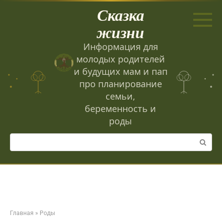
Перейти
Сказка
к
контенту
жизни
Информация для
молодых родителей
и будущих мам и пап
про планирование
семьи,
беременность и
роды
Поиск:
Главная
»
Роды