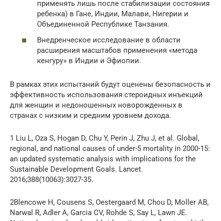
применять лишь после стабилизации состояния
ребенка) в Гане, Индии, Малави, Нигерии и
Объединенной Республике Танзания.
Внедренческое исследование в области
расширения масштабов применения «метода
кенгуру» в Индии и Эфиопии.
В рамках этих испытаний будут оценены безопасность и
эффективность использования стероидных инъекций
для женщин и недоношенных новорожденных в
странах с низким и средним уровнем дохода.
1 Liu L, Oza S, Hogan D, Chu Y, Perin J, Zhu J, et al. Global,
regional, and national causes of under-5 mortality in 2000-15:
an updated systematic analysis with implications for the
Sustainable Development Goals. Lancet.
2016;388(10063):3027-35.
2Blencowe H, Cousens S, Oestergaard M, Chou D, Moller AB,
Narwal R, Adler A, Garcia CV, Rohde S, Say L, Lawn JE.