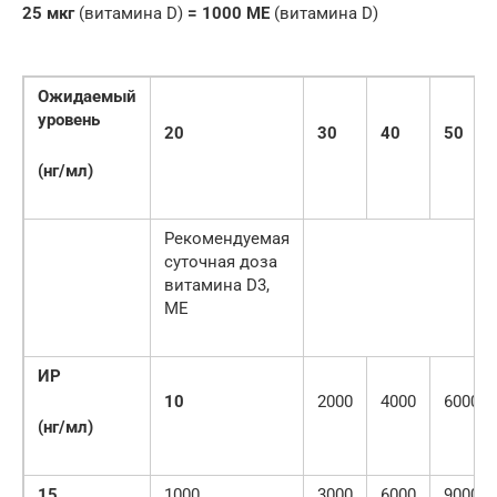
25 мкг
(витамина D)
= 1000 МЕ
(витамина D)
Ожидаемый
уровень
20
30
40
50
(нг/мл)
Рекомендуемая
суточная доза
витамина D3,
МЕ
ИР
10
2000
4000
6000
(нг/мл)
15
1000
3000
6000
9000