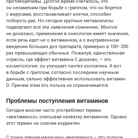
противоречивы. Долгое время считалось, что
он незаменим при борьбе с гриппом, что он борется
с вирусами, восстанавливает клетки, способен
побороть рак. Но сегодня крупные метаанализы
подвергают все эти заявления сомнению. Многое
не доказано, применение в онкологии имеет значение,
если речь идет не о витаминках, а о внутривенном
введении больших доз препарата, примерно в 100–200
раз превышающих обычные. Пожалуй, единственная
отрасль, где эффект витамина C доказан, — это
косметология: он улучшает синтез коллагена. А вот
в борьбе с гриппом, согласно последним научным
данным, сильно эффективнее использовать витамин
D. Причем этим его польза не ограничивается.
Проблемы поступления витаминов
Сегодня многие часто употребляют термин
«авитаминоз», описывая нехватку витаминов. Однако
этот термин не совсем корректен.
С точки зрения медицины авитаминоз – это полное