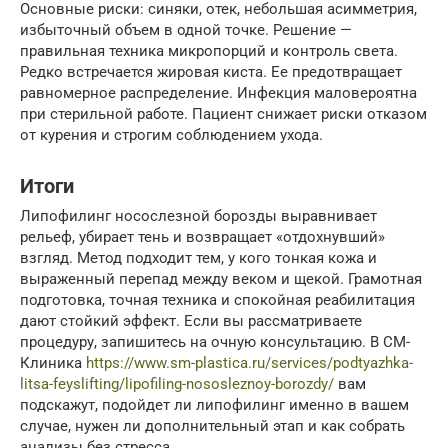
Основные риски: синяки, отек, небольшая асимметрия,
избыточный объем в одной точке. Решение —
правильная техника микропорций и контроль света.
Редко встречается жировая киста. Ее предотвращает
равномерное распределение. Инфекция маловероятна
при стерильной работе. Пациент снижает риски отказом
от курения и строгим соблюдением ухода.
Итоги
Липофилинг носослезной борозды выравнивает
рельеф, убирает тень и возвращает «отдохнувший»
взгляд. Метод подходит тем, у кого тонкая кожа и
выраженный перепад между веком и щекой. Грамотная
подготовка, точная техника и спокойная реабилитация
дают стойкий эффект. Если вы рассматриваете
процедуру, запишитесь на очную консультацию. В СМ-
Клиника
https://www.sm-plastica.ru/services/podtyazhka-
litsa-feyslifting/lipofiling-nososleznoy-borozdy/
вам
подскажут, подойдет ли липофилинг именно в вашем
случае, нужен ли дополнительный этап и как собрать
анализы без стресса.