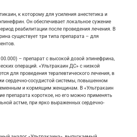
икаин, к которому для усиления анестетика и
эпинефрин. Он обеспечивает локальное сужение
период реабилитации после проведения лечения. В
ина существует три типа препарата – для
ентов.
100.000) – препарат с высокой дозой эпинефрина,
еских операций. «Ультракаин ДС» с низкой
ется для проведения терапевтического лечения, в
ями сердечно-сосудистой системы, повышенном
еременным и кормящим женщинам. В «Ультракаин
ие препарата короткое, но его можно применять
льной астме, при ярко выраженных сердечно-
енный аналог «Ультракаина», выпускаемый