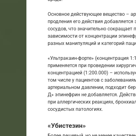
Основное действующее вещество – арт
продления его действия добавляется 
сосудов, что значительно сокращает 
зависимости от концентрации эпинефр
разных манипуляций и категорий паци
«Ультракаин-форте» (концентрация 1:
применяется при проведении хирургич
концентрацией (1:200.000) – использу
том числе у пациентов с заболевани
артериальном давлении, подходит б
Д» эпинефрин не добавляется. Действ
при аллергических реакциях, бронхиа
сосудистых патологиях.
«Убистезин»
Более дешевый, но не менее качеств