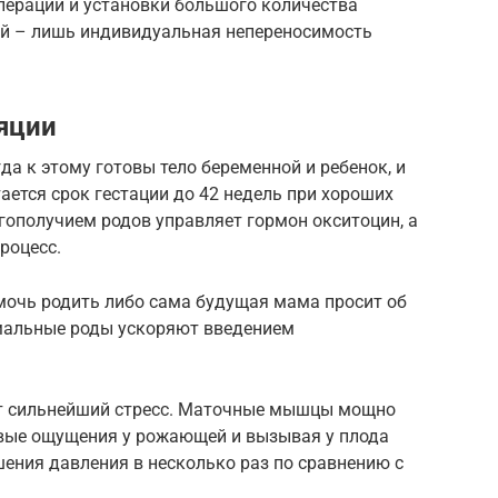
пераций и установки большого количества
ий – лишь индивидуальная непереносимость
яции
гда к этому готовы тело беременной и ребенок, и
ается срок гестации до 42 недель при хороших
гополучием родов управляет гормон окситоцин, а
роцесс.
омочь родить либо сама будущая мама просит об
мальные роды ускоряют введением
т сильнейший стресс. Маточные мышцы мощно
вые ощущения у рожающей и вызывая у плода
ения давления в несколько раз по сравнению с