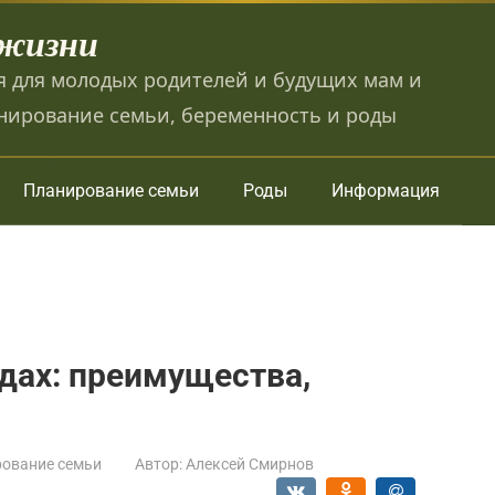
 жизни
 для молодых родителей и будущих мам и
нирование семьи, беременность и роды
Планирование семьи
Роды
Информация
дах: преимущества,
ование семьи
Автор:
Алексей Смирнов