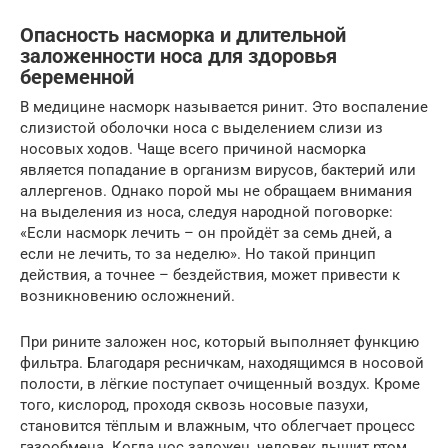
Опасность насморка и длительной
заложенности носа для здоровья
беременной
В медицине насморк называется ринит. Это воспаление
слизистой оболочки носа с выделением слизи из
носовых ходов. Чаще всего причиной насморка
является попадание в организм вирусов, бактерий или
аллергенов. Однако порой мы не обращаем внимания
на выделения из носа, следуя народной поговорке:
«Если насморк лечить – он пройдёт за семь дней, а
если не лечить, то за неделю». Но такой принцип
действия, а точнее – бездействия, может привести к
возникновению осложнений.
При рините заложен нос, который выполняет функцию
фильтра. Благодаря ресничкам, находящимся в носовой
полости, в лёгкие поступает очищенный воздух. Кроме
того, кислород, проходя сквозь носовые пазухи,
становится тёплым и влажным, что облегчает процесс
газообмена. Когда нос заложен, человек дышит ртом,