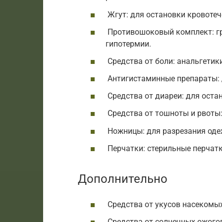
Жгут: для остановки кровотеч
Противошоковый комплект: гр
гипотермии.
Средства от боли: анальгетики
Антигистаминные препараты: д
Средства от диареи: для оста
Средства от тошноты и рвоты:
Ножницы: для разрезания оде
Перчатки: стерильные перчатк
Дополнительно
Средства от укусов насекомых:
Средства от солнечных ожогов