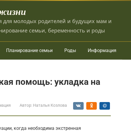
 жизни
 для молодых родителей и будущих мам и
нирование семьи, беременность и роды
Планирование семьи
Роды
Информация
кая помощь: укладка на
мация
Автор:
Наталья Козлова
уации, когда необходима экстренная