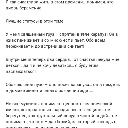
Я так счастлива жить в этом времени… понимая, что
вновь беременна!
Лучшие статусы в этой теме:
У меня священный груз – спрятан в теле карапуз! Он в
животике живет и со мною ест и пьет. Обо всем
переживает и до встречи дни считает!
Внутри меня теперь два сердца… от счастья некуда мне
деться… да я и не хочу деваться… я буду этим
наслаждаться!
Обожаю свое пузо – оно носит карапуза… он в нем, как
в домике живет и своего рождения ждет…
Не все мужчины понимают ценность человеческой
жизни, которая только зародилась в женщине… не
берегут ее, как хрустальный сосуд с чистой водой… не
понимают, что это – дар божий, за который господь с
них спросит… непременно спросит…