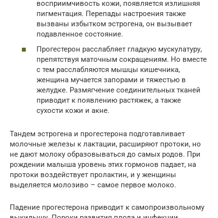
восприимчивость кожи, появляется излишняя
пигментация. Перепады настроения также
вызваны избытком эстрогена, он вызывает
подавленное состояние.
Прогестерон расслабляет гладкую мускулатуру,
препятствуя маточным сокращениям. Но вместе
с тем расслабляются мышцы кишечника,
женщина мучается запорами и тяжестью в
желудке. Размягчение соединительных тканей
приводит к появлению растяжек, а также
сухости кожи и акне.
Тандем эстрогена и прогестерона подготавливает
молочные железы к лактации, расширяют протоки, но
не дают молоку образовываться до самых родов. При
рождении малыша уровень этих гормонов падает, на
протоки воздействует пролактин, и у женщины
выделяется молозиво – самое первое молоко.
Падение прогестерона приводит к самопроизвольному
выкидышу. Пороки развития плода и инфекции