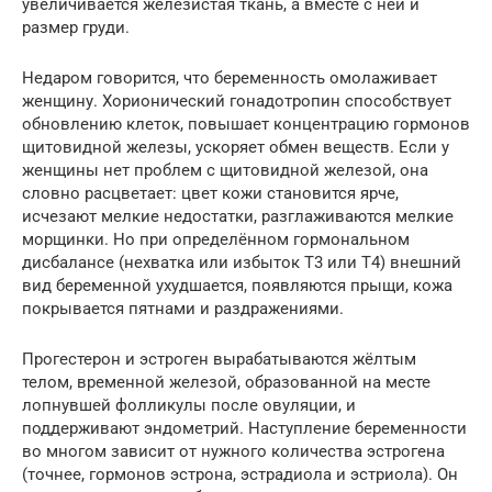
увеличивается железистая ткань, а вместе с ней и
размер груди.
Недаром говорится, что беременность омолаживает
женщину. Хорионический гонадотропин способствует
обновлению клеток, повышает концентрацию гормонов
щитовидной железы, ускоряет обмен веществ. Если у
женщины нет проблем с щитовидной железой, она
словно расцветает: цвет кожи становится ярче,
исчезают мелкие недостатки, разглаживаются мелкие
морщинки. Но при определённом гормональном
дисбалансе (нехватка или избыток Т3 или Т4) внешний
вид беременной ухудшается, появляются прыщи, кожа
покрывается пятнами и раздражениями.
Прогестерон и эстроген вырабатываются жёлтым
телом, временной железой, образованной на месте
лопнувшей фолликулы после овуляции, и
поддерживают эндометрий. Наступление беременности
во многом зависит от нужного количества эстрогена
(точнее, гормонов эстрона, эстрадиола и эстриола). Он