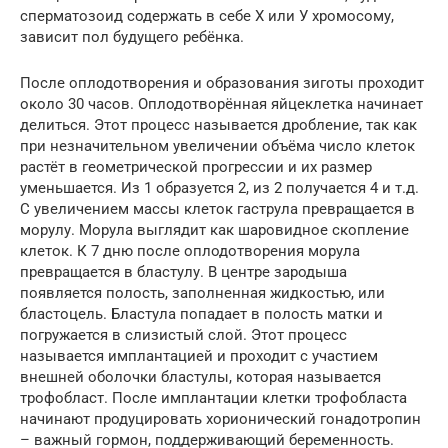
сперматозоид содержать в себе Х или У хромосому,
зависит пол будущего ребёнка.
После оплодотворения и образования зиготы проходит
около 30 часов. Оплодотворённая яйцеклетка начинает
делиться. Этот процесс называется дробление, так как
при незначительном увеличении объёма число клеток
растёт в геометрической прогрессии и их размер
уменьшается. Из 1 образуется 2, из 2 получается 4 и т.д.
С увеличением массы клеток гаструла превращается в
морулу. Морула выглядит как шаровидное скопление
клеток. К 7 дню после оплодотворения морула
превращается в бластулу. В центре зародыша
появляется полость, заполненная жидкостью, или
бластоцель. Бластула попадает в полость матки и
погружается в слизистый слой. Этот процесс
называется имплантацией и проходит с участием
внешней оболочки бластулы, которая называется
трофобласт. После имплантации клетки трофобласта
начинают продуцировать хорионический гонадотропин
– важный гормон, поддерживающий беременность.