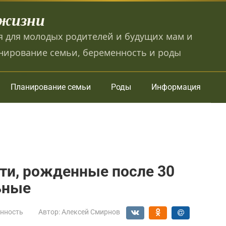
 жизни
 для молодых родителей и будущих мам и
нирование семьи, беременность и роды
Планирование семьи
Роды
Информация
ти, рожденные после 30
ьные
нность
Автор:
Алексей Смирнов