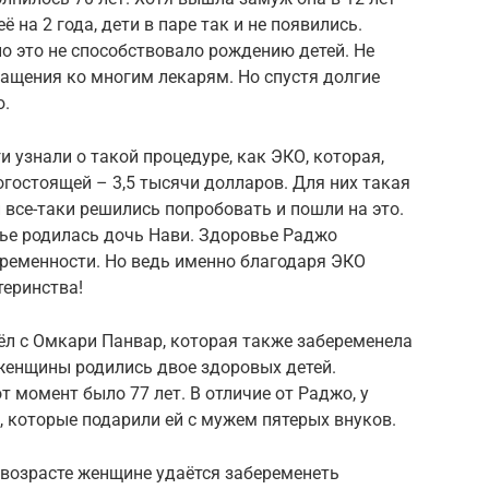
 на 2 года, дети в паре так и не появились.
но это не способствовало рождению детей. Не
ащения ко многим лекарям. Но спустя долгие
ю.
и узнали о такой процедуре, как ЭКО, которая,
гостоящей – 3,5 тысячи долларов. Для них такая
все-таки решились попробовать и пошли на это.
мье родилась дочь Нави. Здоровье Раджо
еременности. Но ведь именно благодаря ЭКО
теринства!
ёл с Омкари Панвар, которая также забеременела
 женщины родились двое здоровых детей.
 момент было 77 лет. В отличие от Раджо, у
 которые подарили ей с мужем пятерых внуков.
 возрасте женщине удаётся забеременеть