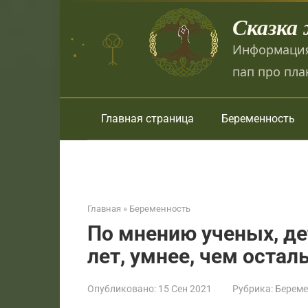
Перейти
Сказка
к
контенту
Информация
пап про пла
Главная страница
Беременность
Главная
»
Беременность
По мнению ученых, де
лет, умнее, чем остал
Опубликовано:
15 Сен 2021
Рубрика:
Береме