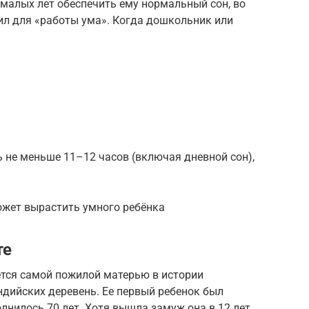
 малых лет обеспечить ему нормальный сон, во
ил для «работы ума». Когда дошкольник или
 не меньше 11–12 часов (включая дневной сон),
жет вырастить умного ребёнка
те
ется самой пожилой матерью в истории
индийских деревень. Ее первый ребенок был
лнилось 70 лет. Хотя вышла замуж она в 12 лет