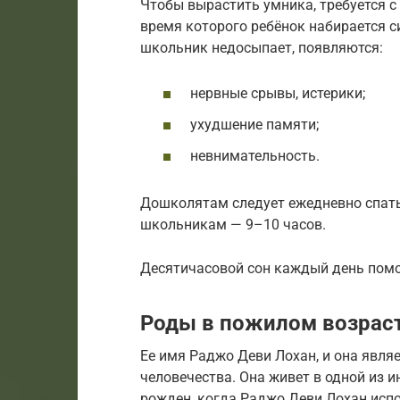
Чтобы вырастить умника, требуется с
время которого ребёнок набирается с
школьник недосыпает, появляются:
нервные срывы, истерики;
ухудшение памяти;
невнимательность.
Дошколятам следует ежедневно спать
школьникам — 9–10 часов.
Десятичасовой сон каждый день помо
Роды в пожилом возрас
Ее имя Раджо Деви Лохан, и она явля
человечества. Она живет в одной из 
рожден, когда Раджо Деви Лохан испо