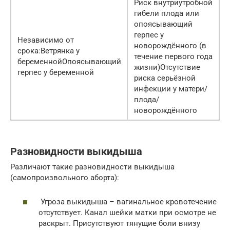
Риск внутриутробной
гибели плода или
опоясывающий
герпес у
Независимо от
новорождённого (в
срока:Ветрянка у
течение первого года
беременнойОпоясывающий
жизни)Отсутствие
герпес у беременной
риска серьёзной
инфекции у матери/
плода/
новорождённого
Разновидности выкидыша
Различают такие разновидности выкидыша
(самопроизвольного аборта):
Угроза выкидыша – вагинальное кровотечение
отсутствует. Канал шейки матки при осмотре не
раскрыт. Присутствуют тянущие боли внизу