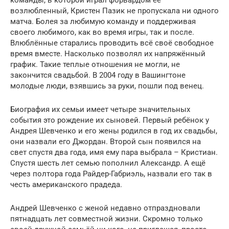
команды, в которой играл форвардом её
возлюбленный, Кристен Пазик не пропускала ни одного
матча. Болея за любимую команду и поддерживая
своего любимого, как во время игры, так и после.
Влюблённые старались проводить всё своё свободное
время вместе. Насколько позволял их напряжённый
график. Такие теплые отношения не могли, не
закончится свадьбой. В 2004 году в Вашингтоне
молодые люди, взявшись за руки, пошли под венец.
Биография их семьи имеет четыре значительных
события это рождение их сыновей. Первый ребёнок у
Андрея Шевченко и его жены родился в год их свадьбы,
они назвали его Джордан. Второй сын появился на
свет спустя два года, имя ему пара выбрала – Кристиан.
Спустя шесть лет семью пополнил Александр. А ещё
через полтора года Райдер-Габриэль, назвали его так в
честь американского прадеда.
Андрей Шевченко с женой недавно отпраздновали
пятнадцать лет совместной жизни. Скромно только