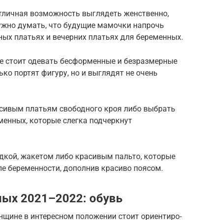
тличная возможность выглядеть женственно,
нужно думать, что будущие мамочки напрочь
ых платьях и вечерних платьях для беременных.
е стоит одевать бесформенные и безразмерные
ко портят фигуру, но и выглядят не очень
асивым платьям свободного кроя либо выбрать
менных, которые слегка подчеркнут
дкой, жакетом либо красивым пальто, которые
ле беременности, дополнив красиво поясом.
ных 2021–2022: обувь
ине в инте­рес­ном поло­же­нии сто­ит ори­ен­ти­ро­