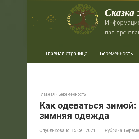
Перейти
Сказка
к
контенту
Информация
пап про пла
Главная страница
Беременность
Главная
»
Беременность
Как одеваться зимой:
зимняя одежда
Опубликовано:
15 Сен 2021
Рубрика:
Береме