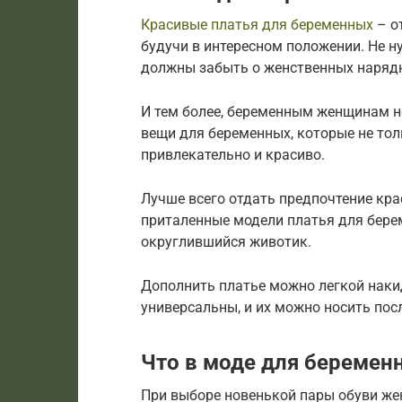
Красивые платья для беременных
– о
будучи в интересном положении. Не 
должны забыть о женственных нарядн
И тем более, беременным женщинам н
вещи для беременных, которые не толь
привлекательно и красиво.
Лучше всего отдать предпочтение кр
приталенные модели платья для бере
округлившийся животик.
Дополнить платье можно легкой наки
универсальны, и их можно носить пос
Что в моде для беремен
При выбо­ре новень­кой пары обу­ви жен­щ