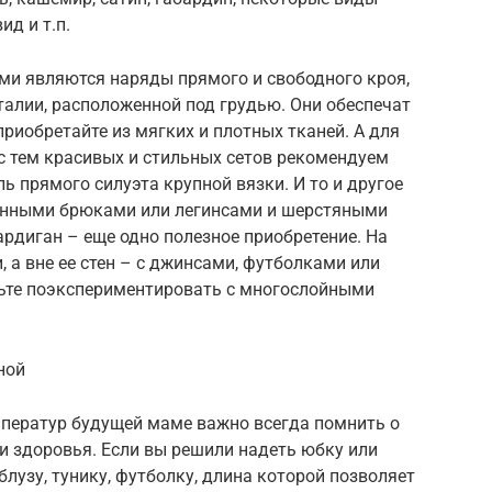
ид и т.п.
и являются наряды прямого и свободного кроя,
алии, расположенной под грудью. Они обеспечат
приобретайте из мягких и плотных тканей. А для
 с тем красивых и стильных сетов рекомендуем
ь прямого силуэта крупной вязки. И то и другое
женными брюками или легинсами и шерстяными
диган – еще одно полезное приобретение. На
 а вне ее стен – с джинсами, футболками или
ьте поэкспериментировать с многослойными
ной
мператур будущей маме важно всегда помнить о
и здоровья. Если вы решили надеть юбку или
блузу, тунику, футболку, длина которой позволяет