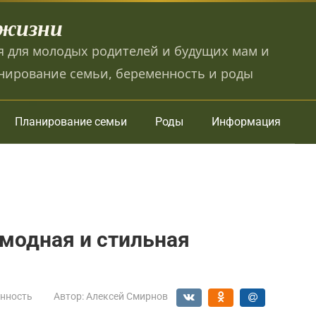
 жизни
 для молодых родителей и будущих мам и
нирование семьи, беременность и роды
Планирование семьи
Роды
Информация
 модная и стильная
нность
Автор:
Алексей Смирнов