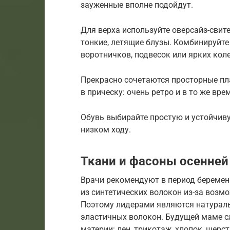
зауженные вполне подойдут.
Для верха используйте оверсайз-свите
тонкие, летящие блузы. Комбинируйте
воротничков, подвесок или ярких коле
Прекрасно сочетаются просторные пл
в прическу: очень ретро и в то же вре
Обувь выбирайте простую и устойчиву
низком ходу.
Ткани и фасоны осенне
Врачи рекомендуют в период береме
из синтетических волокон из-за возм
Поэтому лидерами являются натураль
эластичных волокон. Будущей маме с
материи: лен, трикотаж, хлопок, шерс