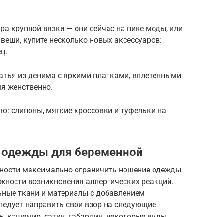
ра крупной вязки — они сейчас на пике моды, или
 вещи, купите несколько новых аксессуаров:
ц.
атья из денима с яркими платками, вплетенными
мя женственно.
ю: слипоны, мягкие кроссовки и туфельки на
й одежды для беременной
нности максимально ограничить ношение одежды
ожности возникновения аллергических реакций.
ные ткани и материалы с добавлением
ледует направить свой взор на следующие
ть, кашемир, сатин, габардин, некоторые виды