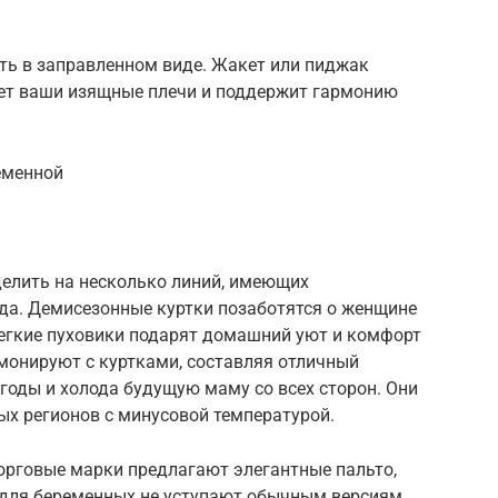
ть в заправленном виде. Жакет или пиджак
нет ваши изящные плечи и поддержит гармонию
еменной
елить на несколько линий, имеющих
да. Демисезонные куртки позаботятся о женщине
 легкие пуховики подарят домашний уют и комфорт
монируют с куртками, составляя отличный
годы и холода будущую маму со всех сторон. Они
х регионов с минусовой температурой.
 торговые марки предлагают элегантные пальто,
 для беременных не уступают обычным версиям