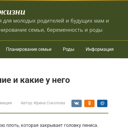
 жизни
 для молодых родителей и будущих мам и
нирование семьи, беременность и роды
Планирование семьи
Роды
Информация
ие и какие у него
мация
Автор:
Ирина Соколова
ю плоть, которая закрывает головку пениса.